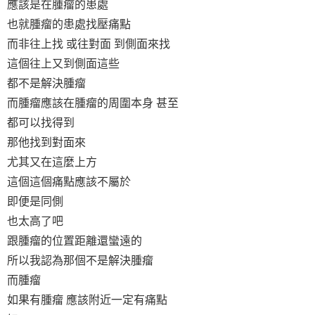
應該是在腫瘤的患處
也就腫瘤的患處找壓痛點
而非往上找 或往對面 到側面來找
這個往上又到側面這些
都不是解決腫瘤
而腫瘤應該在腫瘤的周圍本身 甚至
都可以找得到
那他找到對面來
尤其又在這麼上方
這個這個痛點應該不屬於
即便是同側
也太高了吧
跟腫瘤的位置距離還蠻遠的
所以我認為那個不是解決腫瘤
而腫瘤
如果有腫瘤 應該附近一定有痛點