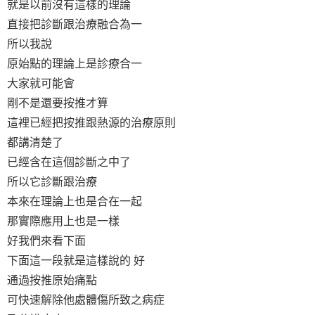
就是以前沒有這樣的理論
直接把診斷跟治療融合為一
所以我說
原始點的理論上是診療合一
大家就可能會
剛不是還要按推才算
這裡已經把按推跟熱源的治療原則
都講清楚了
已經含在這個診斷之中了
所以它診斷跟治療
本來在理論上也是合在一起
那實際應用上也是一樣
好我們來看下面
下面這一段就是這樣說的 好
通過按推原始痛點
可快速解除他處體傷所致之病症