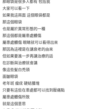
那眼袋是很多人都有 包括我
大家可以看一下
如果我這兩面 這個眼袋都是
那這個眼袋
也是屬於異常形態的一種
那這個都是屬患處體傷
屬患處體傷 眼睛就可以看得出來
那因為這裡是在講衰老的由來
但如果要進一步再講治療的話
在診斷與治療就會講
像這些髮白禿頭
面皺眼袋
老年斑 瘤疣 硬結腫塊
只要有這些在患處都可以找到壓痛點
屬患處體傷所致
就是這個意思