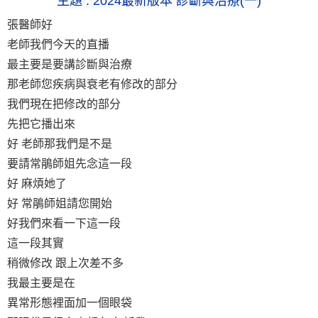
主題 :
2024
最新版本 診斷與治療(一)
張醫師好
老師我們今天的直播
最主要是要講診斷與治療
那老師您疾病與衰老有修改的部分
我們現在把修改的部分
先把它播出來
好 老師那我們是不是
要請常鵑師姐先念這一段
好 麻煩她了
好 常鵑師姐請您開始
好我們來看一下這一段
這一段其實
稍微修改 跟上次差不多
我最主要是在
異常形態裡面加一個眼袋