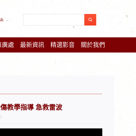
sh
推廣處
最新資訊
精選影音
關於我們
深層體傷教學指導 急救雷波
7