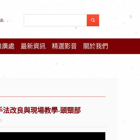
sh
推廣處
最新資訊
精選影音
關於我們
告 2.手法改良與現場教學-頭頸部
9