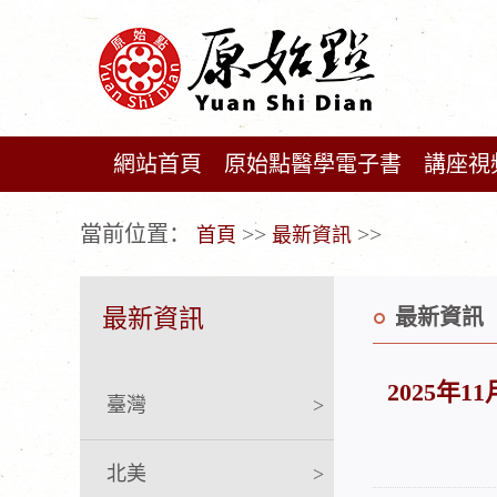
網站首頁
原始點醫學電子書
講座視
广告位不存在!
當前位置：
>>
>>
首頁
最新資訊
最新資訊
最新資訊
2025年11
臺灣
>
北美
>