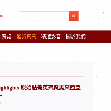
sh
推廣處
最新資訊
精選影音
關於我們
ysia Highlights 原始點菁英齊聚馬來西亞
～
8