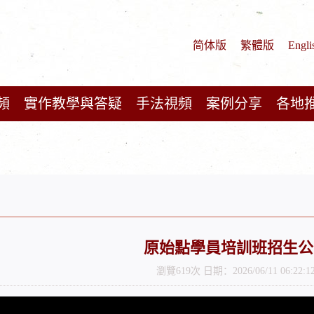
简体版
繁體版
Engli
頻
實作教學與答疑
手法視頻
案例分享
各地
原始點學員培訓班招生公
瀏覽619次 日期：2026/06/11 06:22:1