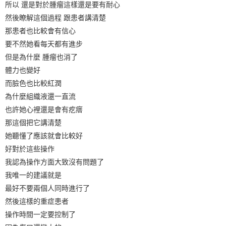
所以 還是對於腫瘤這樣還是要有耐心
然後瞭解這個過程 跟患者講清楚
那患者也比較會有信心
要不然她看每天都有進步
但是為什麼 腫瘤也消了
體力也變好
而臉色也比較紅潤
為什麼組織液還一直流
也許她心裡還是會有疙瘩
那這個把它講清楚
她聽懂了應該就會比較好
好對於這些操作
我認為操作方面大致沒有問題了
我唯一的建議就是
最好不要兩個人同時進行了
然後這樣的重症患者
操作時間一定要控制了