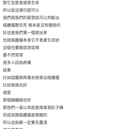
那它怎麼會威脅生命
所以從這裡已經可以
我們用我們的智慧就可以判斷出
癌腫瘤跟生死 根本是沒有關係的
好這是我們第一個提出來
也就癌腫瘤本身它不會產生症狀
這個也要跟症狀區隔
要不然常常
很多人因為疼痛
結果
比如說腹部疼痛去檢查出癌腫瘤
比如胃癌也好
或是
那個胰臟癌也好
那他們一直以為就是癌害我肚子痛
但症狀跟癌腫瘤是無關的
所以這些都一定要先釐清