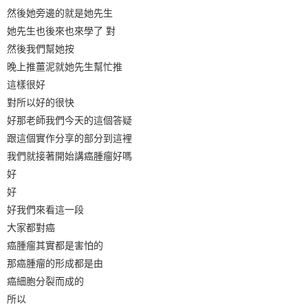
然後她旁邊的就是她先生
她先生也後來也來學了 對
然後我們幫她按
晚上推薑泥就她先生幫忙推
這樣很好
對所以好的很快
好那老師我們今天的這個答疑
跟這個實作分享的部分到這裡
我們就接著開始講癌腫瘤好嗎
好
好
好我們來看這一段
大家都對癌
癌腫瘤其實都是害怕的
那癌腫瘤的形成都是由
癌細胞分裂而成的
所以