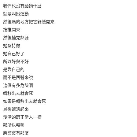
我們也沒有給她什麼
就是叫她運動
然後痛的地方把它舒緩開來
按推開來
然後補充熱源
她堅持做
她自己好了
所以好與不好
是靠自己的
而不是西醫來說
這個有多危險啊
轉移出去就會死
如果是轉移出去就會死
最後還活起來
還活的跟正常人一樣
那所以轉移
應該沒有那麼