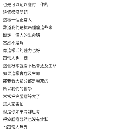
也是可以足以應付工作的
這個都沒問題
這樣一個正常人
難道我們是抗癌腫瘤這些來
斷定一個人的生命嗎
當然不是啊
像這樣活的體力也好
跟常人也一樣
這個根本就看不出會危及生命
如果這樣會危及生命
那我看大部分都是嚇死的
所以我們的醫學
常常把癌腫瘤誇大了
讓人家害怕
但是你如果冷靜思考
得癌腫瘤既然也沒有症狀
也跟常人無異