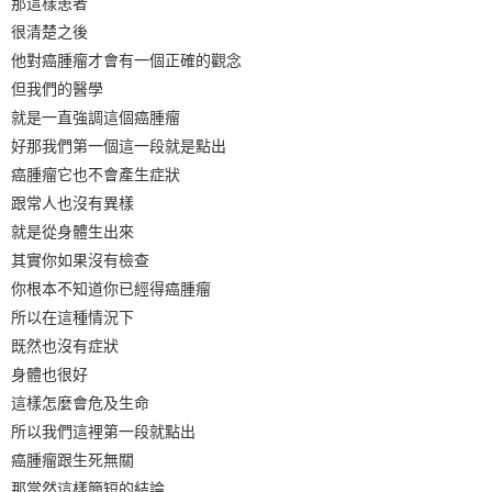
那這樣患者
很清楚之後
他對癌腫瘤才會有一個正確的觀念
但我們的醫學
就是一直強調這個癌腫瘤
好那我們第一個這一段就是點出
癌腫瘤它也不會產生症狀
跟常人也沒有異樣
就是從身體生出來
其實你如果沒有檢查
你根本不知道你已經得癌腫瘤
所以在這種情況下
既然也沒有症狀
身體也很好
這樣怎麼會危及生命
所以我們這裡第一段就點出
癌腫瘤跟生死無關
那當然這樣簡短的結論