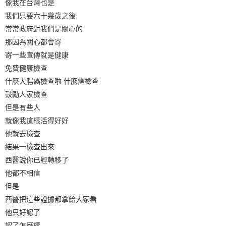
像我在台灣也是
我們只要六十幾歲之後
常常政府對我們是關心的
那因為關心都會寄
寄一些宣傳就是健康
免費健康檢查
什麼大腸癌檢查啦 什麼癌檢查
鼓勵人家檢查
但是有些人
就像我這樣活得好好
他就去檢查
結果一檢查出來
西醫說你已經轉移了
他都不相信
但是
西醫把這些證據都拿給大家看
他只好認了
認了怎麼樣