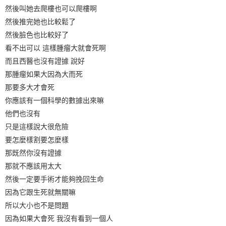
然後叫她去爬樓也可以爬樓啊
然後推完她也比較鬆了
然後臉色也比較好了
看不出可以 這樣腫瘤大就會死啊
而且西醫也沒有證據 說好
那腫瘤如果大因為大而死
那要多大才會死
你應該有一個科學的數據出來嘛
他們也沒有
只是這樣說大很危險
要怎麼樣割要怎麼樣
那既然你沒有證據
那就不應該用太大
然後一定要手術才能夠挽回生命
因為它跟生死就無關嘛
所以大小也不是問題
因為如果大會死 我沒有看到一個人