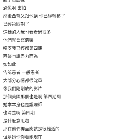
恐慌啊 害怕
然後西醫又跟他講 你已經轉移了
已經第四期了
這樣的人我也看看過很多
他們就會寫遺囑
哎呀我已經都第四期
西醫也說盡力而為
如如此
告訴患者 一般患者
大部分心情都很沈重
像我們剛剛放的影片
那個美國那個也是啊 第四期啊
她本本身也是護理師
也清楚啊 第四期
是什麼意思啦
那在他們裡面應該是很難活的
但是她你你看她現在