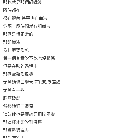
那也就是那個組織液
隨時都在
都在體內 甚至也有血液
你隔一段時間就有組織液
那個是很正常的
那組織液
為什麼要吹乾
第一個其實吹不乾也沒關係
但是在吹的過程中
那個電熱吹風機
尤其她傷口蠻大 可以吹到深處
尤其有一些
腫瘤破裂
然後她洞口很深
這時候也是應該要用吹風機
那這樣才能吹到深層
那讓熱源進去