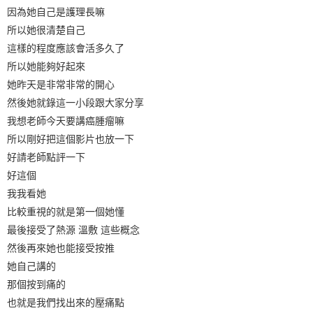
因為她自己是護理長嘛
所以她很清楚自己
這樣的程度應該會活多久了
所以她能夠好起來
她昨天是非常非常的開心
然後她就錄這一小段跟大家分享
我想老師今天要講癌腫瘤嘛
所以剛好把這個影片也放一下
好請老師點評一下
好這個
我我看她
比較重視的就是第一個她懂
最後接受了熱源 溫敷 這些概念
然後再來她也能接受按推
她自己講的
那個按到痛的
也就是我們找出來的壓痛點