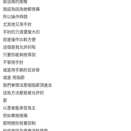
那這樣的按推
我認為因為她都很痛
所以操作時間
尤其他又用手肘
手肘的力道還蠻大的
就是操作比較方便
這個是我允許的啦
只要你能夠按得到
不管用手肘
或是用手腕的豆狀骨
或是 用指節
我們拳頭法那個指節頂進去
這些方法都是被允許的
那
以患者能承受為主
但如果她很痛
那時間你就要控制
也就是因為痛會消耗熱能