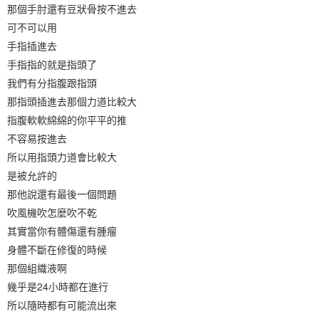
那個手肘還有豆狀骨按不進去
可不可以用
手指插進去
手指指的就是指頭了
我們有分指腹跟指頭
那指頭插進去那個力道比較大
指腹軟軟綿綿的你平平的推
不容易按進去
所以用指頭力道會比較大
是被允許的
那他說還有最後一個問題
吹風機吹怎麼吹不乾
其實當你有體傷還有腫瘤
身體不斷在修復的時候
那個組織液啊
幾乎是24小時都在進行
所以隨時都有可能流出來