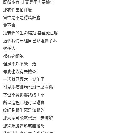
既然本有 其實是不需要檢查
那我們害怕什麼
害怕是不是得癌細胞
會不會
讓我們的生命縮短 甚至死亡呢
這個我們已經自己都證實了嘛
很多人
都有癌細胞
但是不知不覺一活
像我也沒有去檢查
一活就已經六十幾年了
可見跟癌細胞也沒什麼關係
它也不會影響我的生命
所以這裡已經可以證實
癌細胞跟生死是無關的
那大家可能就想進一步瞭解
那癌細胞會形成腫瘤啊