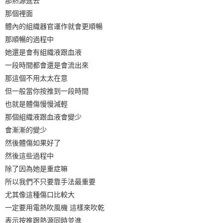
那熱源進去
那個裡面
體內的組織器官運作就會更順暢
那順暢的過程中
她還是會有組織液跟血液
一段時間都會還是會流出來
那這個不用太太在意
但一般當你按推到一段時間
也就是體傷慢慢減輕
那個組織液跟血液會變少
會漸漸的變少
然後體傷如果好了
然後這些過程中
除了因為她是重症嘛
所以我們不只要靠手法最重要
尤其像這種傷口比較大
一定要用電熱吹風機 這樣來吹乾
表示按推跟熱源同時並進