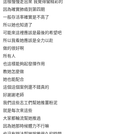
這樣慢慢走出來 我覺得蠻精彩的
因為確實肺癌到第四期
一般存活率確實是不高了
所以她也知道了
可能來這裡應該是最後的希望吧
所以我看她應該是全力以赴
做的很好啊
所有人
也這樣能夠起發揮作用
教她怎麼做
她也能配合
這個這個案例還不錯真的
好謝謝老師
我們這些志工們幫她推薑粉泥
就是每次來這些
大家都輪流幫她推過
因為她那時候體力不行嘛
也沒有辦法幫她按推很久的時間