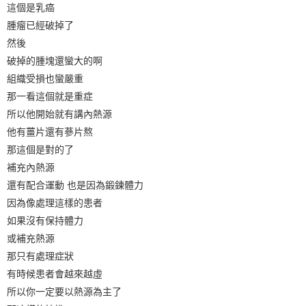
這個是乳癌
腫瘤已經破掉了
然後
破掉的腫塊還蠻大的啊
組織受損也蠻嚴重
那一看這個就是重症
所以他開始就有講內熱源
他有薑片還有蔘片熬
那這個是對的了
補充內熱源
還有配合運動 也是因為鍛鍊體力
因為像處理這樣的患者
如果沒有保持體力
或補充熱源
那只有處理症狀
有時候患者會越來越虛
所以你一定要以熱源為主了