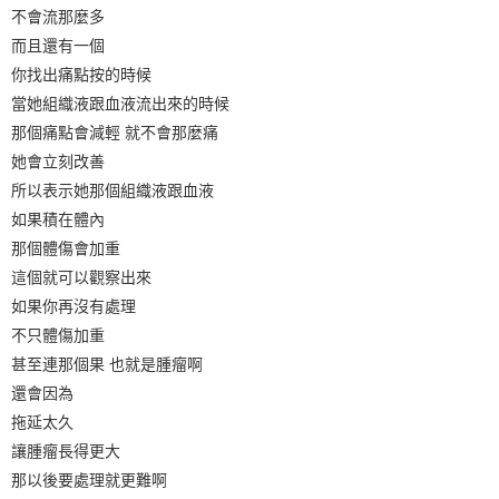
不會流那麼多
而且還有一個
你找出痛點按的時候
當她組織液跟血液流出來的時候
那個痛點會減輕 就不會那麼痛
她會立刻改善
所以表示她那個組織液跟血液
如果積在體內
那個體傷會加重
這個就可以觀察出來
如果你再沒有處理
不只體傷加重
甚至連那個果 也就是腫瘤啊
還會因為
拖延太久
讓腫瘤長得更大
那以後要處理就更難啊