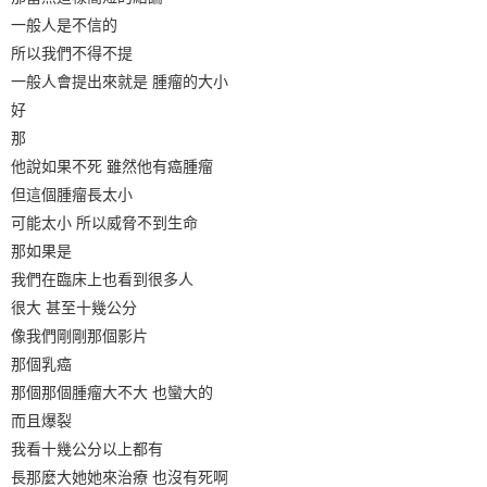
一般人是不信的
所以我們不得不提
一般人會提出來就是 腫瘤的大小
好
那
他說如果不死 雖然他有癌腫瘤
但這個腫瘤長太小
可能太小 所以威脅不到生命
那如果是
我們在臨床上也看到很多人
很大 甚至十幾公分
像我們剛剛那個影片
那個乳癌
那個那個腫瘤大不大 也蠻大的
而且爆裂
我看十幾公分以上都有
長那麼大她她來治療 也沒有死啊