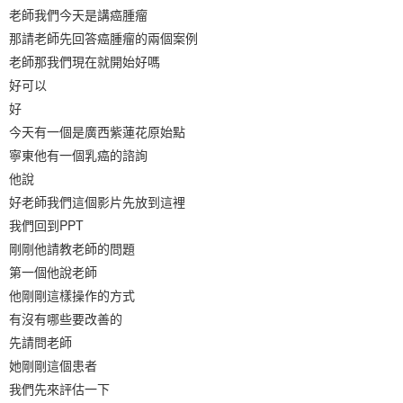
老師我們今天是講癌腫瘤
那請老師先回答癌腫瘤的兩個案例
老師那我們現在就開始好嗎
好可以
好
今天有一個是廣西紫蓮花原始點
寧東他有一個乳癌的諮詢
他說
好老師我們這個影片先放到這裡
我們回到PPT
剛剛他請教老師的問題
第一個他說老師
他剛剛這樣操作的方式
有沒有哪些要改善的
先請問老師
她剛剛這個患者
我們先來評估一下