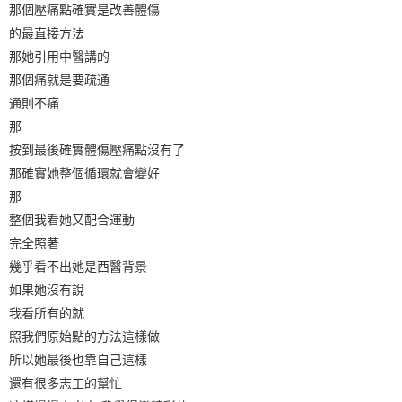
那個壓痛點確實是改善體傷
的最直接方法
那她引用中醫講的
那個痛就是要疏通
通則不痛
那
按到最後確實體傷壓痛點沒有了
那確實她整個循環就會變好
那
整個我看她又配合運動
完全照著
幾乎看不出她是西醫背景
如果她沒有說
我看所有的就
照我們原始點的方法這樣做
所以她最後也靠自己這樣
還有很多志工的幫忙