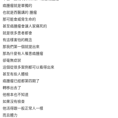
癌腫瘤就是單獨的
也就是西醫講的 腫瘤
那可能會威脅生命的
甚至癌腫瘤會讓人家痛死的
就是很多患者都會
有這樣害怕的概念
那我們第一個就提出來
那為什麼有人罹患癌腫瘤
卻毫無症狀
這個從很多案例都可以看得出來
甚至有些人體檢
癌腫瘤已經都第四期了
轉移出去了
他根本也不知道
如果沒有檢查
他活得跟一般正常人一樣
而且體力