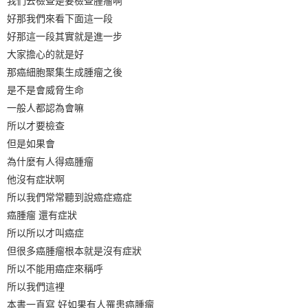
我們去檢查是要檢查腫瘤啊
好那我們來看下面這一段
好那這一段其實就是進一步
大家擔心的就是好
那癌細胞聚集生成腫瘤之後
是不是會威脅生命
一般人都認為會嘛
所以才要檢查
但是如果會
為什麼有人得癌腫瘤
他沒有症狀啊
所以我們常常聽到說癌症癌症
癌腫瘤 還有症狀
所以所以才叫癌症
但很多癌腫瘤根本就是沒有症狀
所以不能用癌症來稱呼
所以我們這裡
本書一直寫 好如果有人罹患癌腫瘤