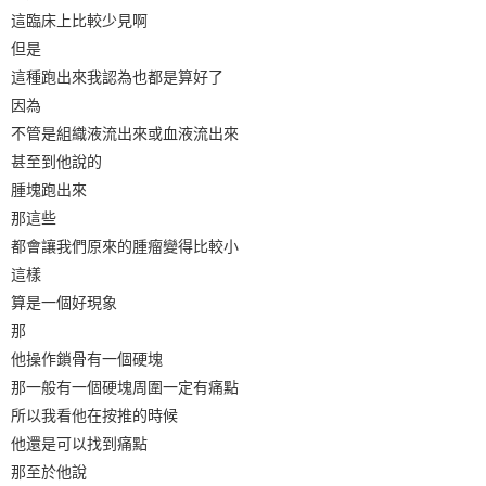
這臨床上比較少見啊
但是
這種跑出來我認為也都是算好了
因為
不管是組織液流出來或血液流出來
甚至到他說的
腫塊跑出來
那這些
都會讓我們原來的腫瘤變得比較小
這樣
算是一個好現象
那
他操作鎖骨有一個硬塊
那一般有一個硬塊周圍一定有痛點
所以我看他在按推的時候
他還是可以找到痛點
那至於他說