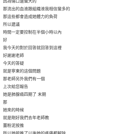
因為傷口還蠻大的
那流出的血液跟組織液我相信蠻多的
那這些都會造成她體力的負荷
所以建議
時間一定要控制在半個小時以內
好
我今天的對於回答就回答到這裡
好謝謝老師
今天的答疑
就是寧東的這個問題
那老師另外我們有一個
上次給您報告
她是肺腺癌四期了 末期
那
她來的時候
就是剛好我們去年老師教
薑粉泥按推
所以她按推了以後她的疼痛都解除