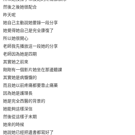
然後之後她很配合
昨天呢
她自己主動說她要錄一段分享
她覺得她自己是完全康復了
所以她很開心
老師我先播放這一段她的分享
老師因為她是四期
其實她之前來
剛剛有一個影片她坐在那邊聽課
其實她是病懨懨的
而且她以前疼痛都要靠止痛藥
因為她是護理長
她是完全西醫的背景的
她能夠這樣深信
然後從這樣子末期
她來的時候
她說她已經把遺書都寫好了