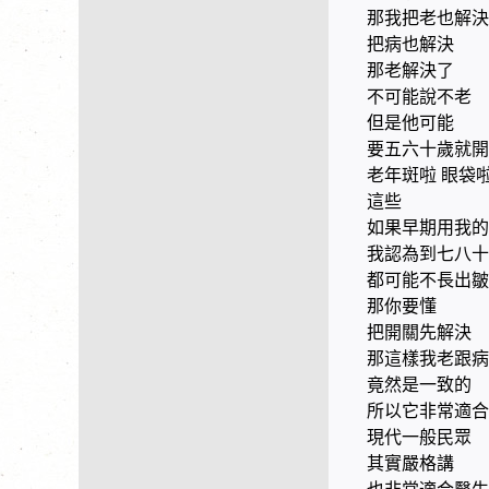
那我把老也解決
把病也解決
那老解決了
不可能說不老
但是他可能
要五六十歲就開
老年斑啦 眼袋
這些
如果早期用我的
我認為到七八十
都可能不長出皺
那你要懂
把開關先解決
那這樣我老跟病
竟然是一致的
所以它非常適
現代一般民眾
其實嚴格講