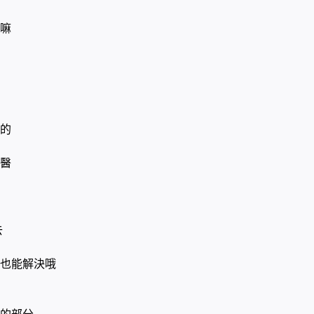
嘛
的
醫
去
也能解決哦