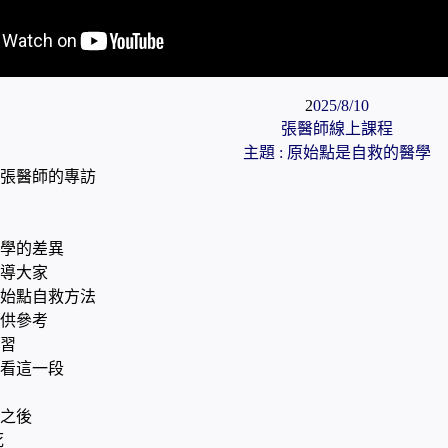
2
025/8/10
張醫師線上課程
主題 : 原始點是自救的醫學
張醫師的專訪
學的差異
導大家
始點自救方法
供參考
習
看這一段
之後
死