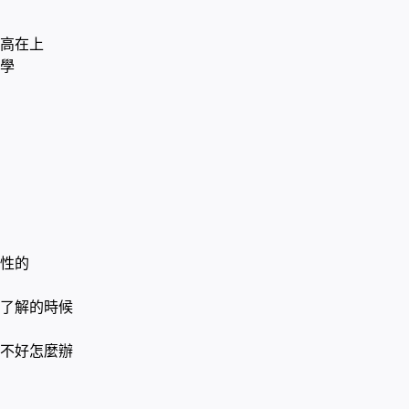
高在上
學
下
性的
了解的時候
不好怎麼辦