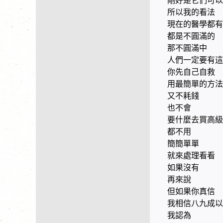
剛好是它們可以
所以我的看法
現在的醫學都有
都是不圓滿的
那不圓滿中
人們一定要有這
你先自己自救
用最簡單的方法
又不耗錢
也不會
要什麼去買高級
都不用
簡簡單單
就來處理看看
如果沒有
再來說
但如果你真信
我相信八九成以
我認為