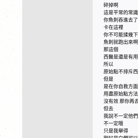
碎掉啊
這是平常的常識
你魚刺吞進去了
卡在這裡
你不可能揉幾下
魚刺就跑出來啊
那這個
西醫是還是有用
所以
原始點不排斥西
但是
是在你自救方面
用盡原始點方法
沒有效 那你再
但去
我說不一定他們
不一定哦
只是我舉得