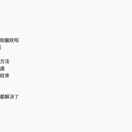
始皺紋啦
啦
方法
歲
紋來
都解決了
合