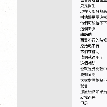
也非常適合醫生
只是醫生
現在大部分都高
叫他跟民眾這樣
他們可能拉不
這個老臉
講輔助
西醫不行的時候
原始點不行
它們來輔助
這個就通用了
這個輔助
也就是算比較中
我知道啊
大家對原始點不
就會
那原始點如果治
就找西醫
但是