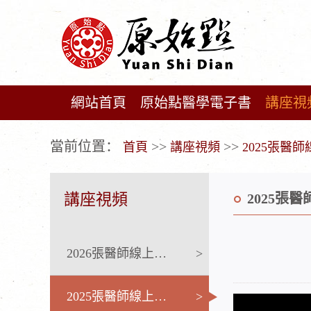
網站首頁
原始點醫學電子書
講座視
广告位不存在!
當前位置：
>>
>>
首頁
講座視頻
2025張醫
講座視頻
2025張
2026張醫師線上課程
>
2025張醫師線上課程
>