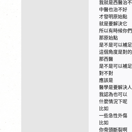
我就是西醫治不
中醫也治不好
才發明原始點
就是要解決它
所以有時候你們
那原始點
是不是可以補足
這個角度是對的
那西醫
是不是可以補足
對不對
應該是
醫學是要解決人
我認為也可以
什麼情況下呢
比如
一些急性外傷
比如
你骨頭斷裂啊