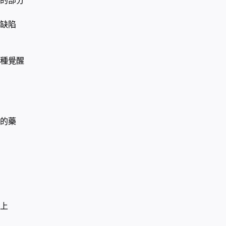
的部分
缺陷
種覺醒
的藥
上