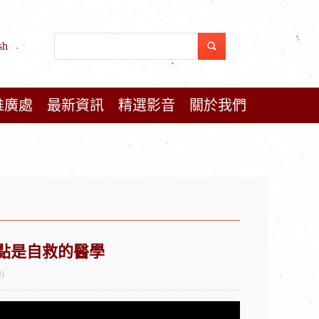
sh
推廣處
最新資訊
精選影音
關於我們
 原始點是自救的醫學
9