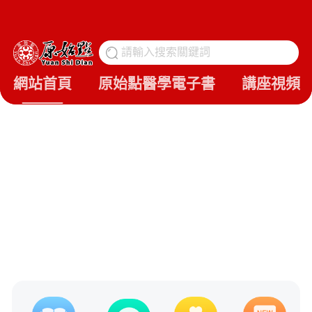
請輸入搜索關鍵詞
搜
網站首頁
原始點醫學電子書
講座視頻