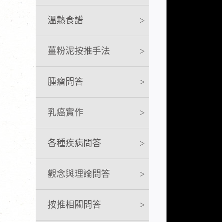
溫熱食譜
>
薑粉泥按推手法
>
腫瘤問答
>
乳癌實作
>
各種疾病問答
>
觀念與理論問答
>
按推相關問答
>