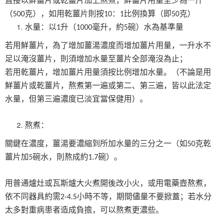
直接以鮮薑片或乾薑片加上熬煮，鮮薑片用量至少為一斤
（
克），如用乾薑片則按
：
比例換算（即
克）
500
10
1
50
水量：以
升（
毫升，約
碗）水為基準量
1
1000
5
若用鮮薑片，為了增加薑湯濃度而增加薑片用量，一升水不
足以淹沒薑片，則須增加水量至薑片全部淹沒為止；
若用乾薑片，增加薑片用量須按比例增加水量。（不論是用
鮮薑片或乾薑片，熬煮第一遍或第二、第三遍，皆以此法定
水量，但第三遍濃度已淡宜當保健用）。
熬煮：
關鍵在濃度，薑湯要濃縮到所加水量的三分之一（如
克乾
50
薑片加
碗水，則熬成約
碗）。
5
1.7
用普通爐灶或瓦斯爐大火煮開後改小火，或用電藥壺熬煮，
依不同器具約需
小時不等，期間儘量不要掀蓋；若水分
2-4.5
太多對重病患者造成負擔，可以熬煮更濃些。