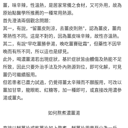
薑，味辛辣，性溫熱，是居家常備之食材，又可外用，故為
原始點醫學所推薦的一種常用熱源。
首先澄清兩個觀念問題：
其一，有說，“留薑皮則涼，去薑皮則熱”，認為薑皮，薑肉
寒熱性不同。這是不對的，因為薑皮味辛辣，故性亦溫熱。
其二，有說“早吃薑勝參湯，晚吃薑賽砒霜”，但藥性不因早
晚而有所不同，所以這也是繆見。
此外，喝濃薑湯若出現症狀，基於症狀皆由體傷及熱能不足
所致，因此只要外治手法及外內熱源到位，即可化解，可見
薑仍可繼續服用。
但若患者已盡力試過，仍覺得薑太辛辣而不願服用，可改以
薑加甘草，龍眼乾、紅糖等，加一種即可，或直接改用濃參
湯或薑丸。
如何熬煮濃薑湯