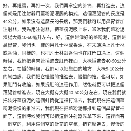
好，再繼續，再打一次，我們再拿空的針筒，再打進去，這
個就是用注射器用薑粉泥灌腸的模式，這個灌腸管的長度是
公分，如果沒有這麼長的長度，那我們就可以用鼻胃管加
44
注射器，我先用注射器，把薑粉泥吸上來，通常我們薑粉泥
灌腸大概
毫升左右，好，這個是灌好的薑粉泥，這個是
10-60
鼻胃管，我們也一樣的用凡士林或香油，在末端凃上凡士林
或香油，同樣的，也把凡士林跟香油也在肛門口凃上，這個
時候，我們把鼻胃管插進去肛門裡面，大概插進去
公分
40-50
左右，在插的時候，我們可以把彎曲的地方，大概
公分
5-10
的彎曲處，我們把它慢慢的推進去，慢慢的推，也可以，如
果肛門有收縮，如果提肛的這種作用，然後就更可以把這個
灌腸管輸進去，現在大概有大概
公分左右，現在我們就
40-50
把裝好薑粉泥的這個針筒從這裡打進去，我們現在把這個薑
粉泥慢慢的推進去，我們現在把薑粉泥都推到這個鼻胃管裡
面了，這個時候我們可以把這個注射器先拿下來，這裡面有
一個空的，利用這個空的針筒的空氣，把它壓進去，慢慢的