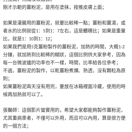
剛才示範的薑粉泥，是用在塗抹，按推皮膚上面；
如果是灌腸用的薑粉泥，就要比較稀一點；薑粉和薑湯，或
者水的比例就從
：
到
：
左右，這是體積比；如果是重量
1
5
1
7
比，就是
：
到
：
；
1
10
1
12
如果我們是用
克薑粉製作的薑粉泥，加熱的時間，大概
5
1-2
分鐘，就加熱到比較稀的糊狀，這個比例供大家參考，因為
每一台微波爐的功率也不一樣，時間，比率給各位參考；
不過，薑粉泥的製作，以乾薑粉煮爛、熟透，沒有顆粒為原
則；
如果薑粉泥兩天沒有用完，要放在冰箱裡面冷藏，使用的時
候再加熱就可以了。
張醫師：這個影片蠻實用的，希望大家都能夠製作薑粉泥，
尤其重病患者，不僅可以外用，而且可以內用，算是很方便
的一個方法；