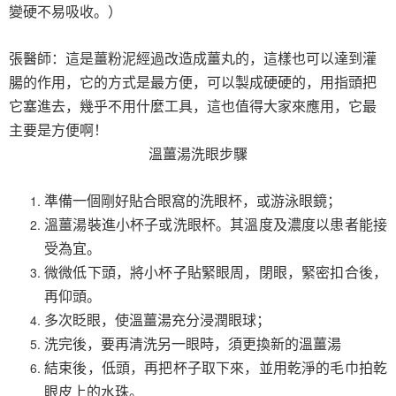
變硬不易吸收。）
張醫師：這是薑粉泥經過改造成薑丸的，這樣也可以達到灌
腸的作用，它的方式是最方便，可以製成硬硬的，用指頭把
它塞進去，幾乎不用什麼工具，這也值得大家來應用，它最
主要是方便啊！
溫薑湯洗眼步驟
準備一個剛好貼合眼窩的洗眼杯，或游泳眼鏡；
溫薑湯裝進小杯子或洗眼杯。其溫度及濃度以患者能接
受為宜。
微微低下頭，將小杯子貼緊眼周，閉眼，緊密扣合後，
再仰頭。
多次眨眼，使溫薑湯充分浸潤眼球；
洗完後，要再清洗另一眼時，須更換新的溫薑湯
結束後，低頭，再把杯子取下來，並用乾淨的毛巾拍乾
眼皮上的水珠。