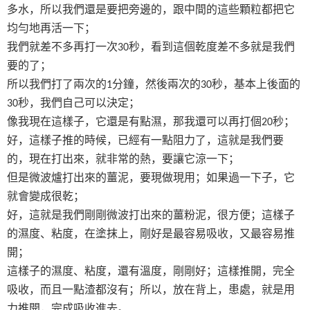
多水，所以我們還是要把旁邊的，跟中間的這些顆粒都把它
均勻地再活一下；
我們就差不多再打一次
秒，看到這個乾度差不多就是我們
30
要的了；
所以我們打了兩次的
分鐘，然後兩次的
秒，基本上後面的
1
30
秒，我們自己可以決定；
30
像我現在這樣子，它還是有點濕，那我還可以再打個
秒；
20
好，這樣子推的時候，已經有一點阻力了，這就是我們要
的，現在打出來，就非常的熱，要讓它涼一下；
但是微波爐打出來的薑泥，要現做現用；如果過一下子，它
就會變成很乾；
好，這就是我們剛剛微波打出來的薑粉泥，很方便；這樣子
的濕度、粘度，在塗抹上，剛好是最容易吸收，又最容易推
開；
這樣子的濕度、粘度，還有溫度，剛剛好；這樣推開，完全
吸收，而且一點渣都沒有；所以，放在背上，患處，就是用
力推開，完成吸收進去。