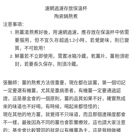
濾網過濾存放保溫杯
陶瓷鍋熬煮
注意事項：
熱薑湯熬煮好後，用濾網過濾，應存放在保溫杯中依需
要服用，但不宜久存超過
小時，若覺變味，則已變
1.2
質，不可飲用！
鮮薑若不立即使用，需置冰箱冷藏。乾薑片、薑粉須密
封，若要長久保存，則須冷藏。
張醫師：薑的熬煮方法很重要，現在都在談薑，第一個切記
一定要選有機薑，尤其是重病患者，有機薑一定要通過認
證，這是基金會的一個原則，薑的品質如果不好，確實熬成
來的味道也不好喝，有時候，喝起來都怪怪的；
現在其他的地方薑，就覺得不只味道，而且那個連辣度都會
不一樣，最後因為不同的薑也會影響療效，這也請大家注意
的；基金會比較贊同的就是以有機薑為主，這是我稍做補