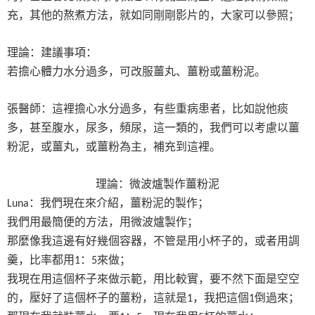
充，其他的熬煮方法，就如同剛剛影片的，大家可以參照；
理論：建議事項：
若擔心體力水分過多，可改服薑丸、薑粉或薑粉泥。
張醫師：這裡擔心水分過多，有些重病患者，比如說他痰
多，甚至腹水，尿多，頻尿，這一類的，我們可以考慮以薑
粉泥，或薑丸，或薑粉為主，補充到這裡。
理論：微波爐製作薑粉泥
：我們現在來介紹，薑粉泥的製作；
Luna
我們用最簡便的方法，用微波爐製作；
那麼像我這邊有好幾個容器，不管是用小杯子的，或者用調
羹，比率都用
：
來做；
1
5
我現在用這個杯子來做示範，用比較實，要不然下面是空空
的，壓好了這個杯子的薑粉，這就是
，我把這個
倒過來；
1
1