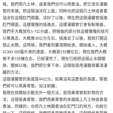
候，我們用凡士林，或者我們也可以用香油，把它塗在灌腸
管的末端，把這個油凃在上面；同時也把這個凡士林或者香
油凃在這個肛門周圍，凃好了以後，現在把這個灌腸管插進
肛門裡面，這樣慢慢的插進去，這樣灌腸管它會有點彎曲，
我們手大概放在
公分處，把彎曲的部分就這樣慢慢的就可
5-7
以推進去，大概推
公分左右，插進去了以後，我就打開這
30
個止水閥，這時候，我們看到薑湯開始滴，開始進入，大概
以
毫升滴的速度，大概是
分鐘左右；現在我們大概
300-500
5
差不多
分鐘左右，已經灌完了，現在已經把這個止水閥關
5
掉，關掉以後，我們把它拿下來，這個就是用灌腸袋薑湯灌
腸的方法；
這個灌腸管的長度是
公分，如果沒有這麼長的長度，那我
44
們就可以用鼻胃管，加注射器；
我現在就開始示範另外一個方法，是用鼻胃管和針筒的方
法；這個是鼻胃管，我們用鼻胃管的末端插上凡士林或者是
香油，同樣的，也把凡士林跟香油在肛門口的地方，也給它