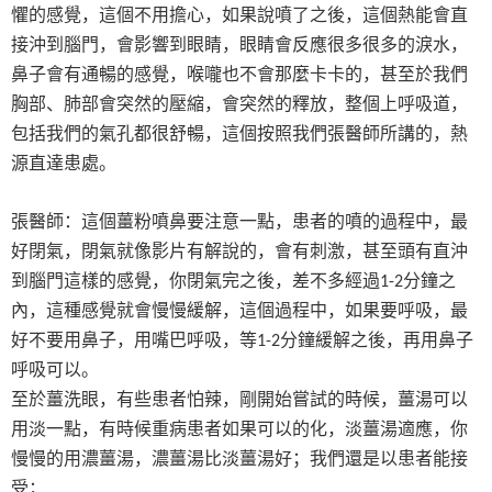
懼的感覺，這個不用擔心，如果說噴了之後，這個熱能會直
接沖到腦門，會影響到眼睛，眼睛會反應很多很多的淚水，
鼻子會有通暢的感覺，喉嚨也不會那麼卡卡的，甚至於我們
胸部、肺部會突然的壓縮，會突然的釋放，整個上呼吸道，
包括我們的氣孔都很舒暢，這個按照我們張醫師所講的，熱
源直達患處。
張醫師：這個薑粉噴鼻要注意一點，患者的噴的過程中，最
好閉氣，閉氣就像影片有解說的，會有刺激，甚至頭有直沖
到腦門這樣的感覺，你閉氣完之後，差不多經過
分鐘之
1-2
內，這種感覺就會慢慢緩解，這個過程中，如果要呼吸，最
好不要用鼻子，用嘴巴呼吸，等
分鐘緩解之後，再用鼻子
1-2
呼吸可以。
至於薑洗眼，有些患者怕辣，剛開始嘗試的時候，薑湯可以
用淡一點，有時候重病患者如果可以的化，淡薑湯適應，你
慢慢的用濃薑湯，濃薑湯比淡薑湯好；我們還是以患者能接
受；