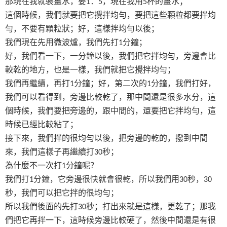
那現在我就裝薑水，要
：
，現在我用
杯的薑水；
1
5
5
這個時候，我們就要把它攪拌均勻，要把這些顆粒都要拌均
勻，不要有顆粒狀；好，這樣拌均勻以後；
我們現在先用微波爐，我們先打
分鐘；
1
好，我們看一下，一分鐘以後，我們把它拌均勻，旁邊會比
較乾的地方，也是一樣，我們就把它攪拌均勻；
我們再繼續，再打
分鐘；好，第二次的
分鐘，我們打好，
1
1
我們可以看得到，旁邊比較乾了，那中間還是很多水分，這
個時候，我們要把旁邊的，跟中間的，還要把它拌均勻，這
時候已經比較粘了；
接下來，我們拌的很均勻以後，把旁邊的乾的，撥到中間
來，我們這樣子再繼續打
秒；
30
為什麼不一次打
分鐘呢？
1
我們打
分鐘，它旁邊很快就會很乾，所以我們用
秒，
1
30
30
秒，我們可以把它拌的很均勻；
所以我們後面的先打
秒；打出來就是這樣，更乾了；那我
30
們把它再拌一下，這時候旁邊比較硬了，然後中間還是有很