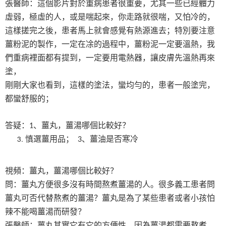
張醫師：這個影片對於重病患者很重要，尤其一些已經體力
虛弱，極虛的人，或是喘起來，你走路就很喘，又怕冷的，
這樣搓完之後，患者馬上就會感覺有熱源進去；特別要注意
薑粉泥的製作，一定在凃的過程中，薑粉泥一定要溫熱，我
們重病裡面都有提到，一定要用電熱器，讓皮膚先溫熱再來
塗，
剛剛大家也看到，這樣的塗法，蠻均勻的，患者一般塗完，
都蠻舒服的；
答疑：
、薑丸，薑湯哪個比較好？
1
慎選薑用品；
、薑油是否寒冷
3
視頻：薑丸，薑湯哪個比較好？
問：薑丸方便很多沒有時間熬煮薑湯的人。很多義工患者問
薑丸可否代替熬煮的薑湯？薑丸是為了某些患者或者小孩怕
辣不能喝薑湯而研發？
張醫師：薑丸其實它有它的方便性，因為薑湯都需要熬煮