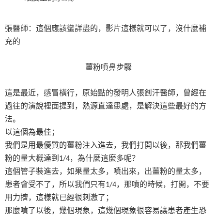
張醫師：這個應該蠻詳盡的，影片這樣就可以了，沒什麼補
充的
薑粉噴鼻步驟
這是最近，感冒橫行，原始點的發明人張釗汗醫師，曾經在
過往的演說裡面提到，熱源直達患處，是解決這些最好的方
法。
以這個為最佳；
我們是用最優質的薑粉注入進去，我們打開以後，那我們薑
粉的量大概達到
，為什麼這麼多呢？
1/4
這個管子裝進去，如果量太多，噴出來，出薑粉的量太多，
患者會受不了，所以我們只有
，那噴的時候，打開，不要
1/4
用力擠，這樣就已經很刺激了；
那麼噴了以後，幾個現象，這幾個現象很容易讓患者產生恐