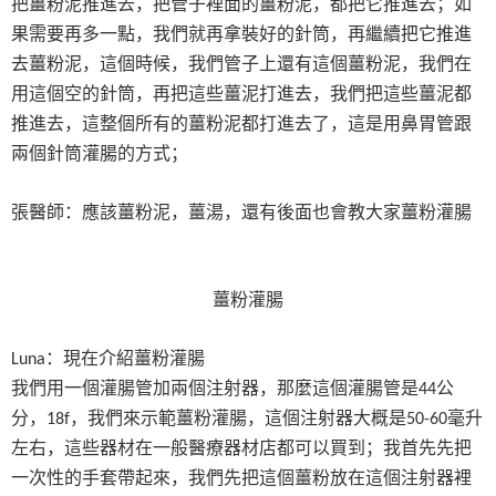
把薑粉泥推進去，把管子裡面的薑粉泥，都把它推進去；如
果需要再多一點，我們就再拿裝好的針筒，再繼續把它推進
去薑粉泥，這個時候，我們管子上還有這個薑粉泥，我們在
用這個空的針筒，再把這些薑泥打進去，我們把這些薑泥都
推進去，這整個所有的薑粉泥都打進去了，這是用鼻胃管跟
兩個針筒灌腸的方式；
張醫師：應該薑粉泥，薑湯，還有後面也會教大家薑粉灌腸
薑粉灌腸
：現在介紹薑粉灌腸
Luna
我們用一個灌腸管加兩個注射器，那麼這個灌腸管是
公
44
分，
，我們來示範薑粉灌腸，這個注射器大概是
毫升
18f
50-60
左右，這些器材在一般醫療器材店都可以買到；我首先先把
一次性的手套帶起來，我們先把這個薑粉放在這個注射器裡