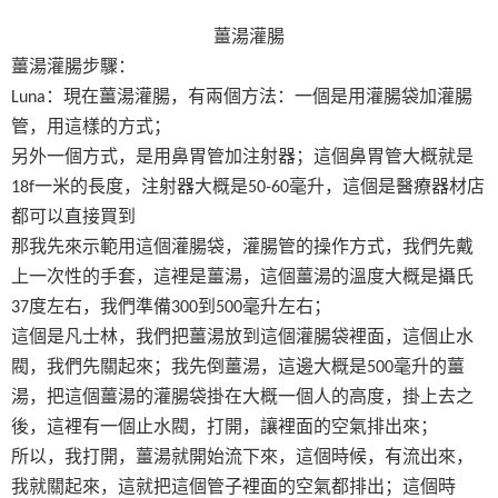
薑湯灌腸
薑湯灌腸步驟：
：現在薑湯灌腸，有兩個方法：一個是用灌腸袋加灌腸
Luna
管，用這樣的方式；
另外一個方式，是用鼻胃管加注射器；這個鼻胃管大概就是
一米的長度，注射器大概是
毫升，這個是醫療器材店
18f
50-60
都可以直接買到
那我先來示範用這個灌腸袋，灌腸管的操作方式，我們先戴
上一次性的手套，這裡是薑湯，這個薑湯的溫度大概是攝氏
度左右，我們準備
到
毫升左右；
37
300
500
這個是凡士林，我們把薑湯放到這個灌腸袋裡面，這個止水
閥，我們先關起來；我先倒薑湯，這邊大概是
毫升的薑
500
湯，把這個薑湯的灌腸袋掛在大概一個人的高度，掛上去之
後，這裡有一個止水閥，打開，讓裡面的空氣排出來；
所以，我打開，薑湯就開始流下來，這個時候，有流出來，
我就關起來，這就把這個管子裡面的空氣都排出；這個時