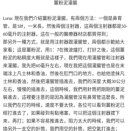
薑粉泥灌腸
現在我們介紹薑粉泥灌腸，有兩個方法：一個是鼻胃
Luna:
管，是
，一米長，然後兩個注射器，這兩個注射器都是
18f
50-
毫升的注射器，這在一般的醫療器材店都買得到；
60
那另外一種方式，就是用注射器跟灌腸管，兩個都示範給大
家看；這是薑粉泥，用
：
在微波爐打，打好之後，這個薑
1
7
粉泥的粘稠度大概就是這樣子，我們現在用灌腸管和注射器
來灌腸，我先把
毫升左右，現在我把這個灌腸管也是在末
60
端凃上凡士林和香油，然後在肛門口的地方，也給他塗抹凡
士林和香油，然後把灌腸管插進去，我們的深度
大概
公分
30
左右，慢慢的插進去，這個時候，我們用針筒把剛剛的薑泥
裝進去，這裡要注意的是因為灌腸管沒有鼻胃管這麼長，所
以我們在打的時候，速度不要太快，各位可以看到薑粉泥已
經打進去了，如果碰到有點堵塞，可以把這個注射器拔下
來，再打；如果不容易推進去，阻力太大的時候，我們可以
換另外一支空的針筒，我們用空的針筒，把空氣打進去；