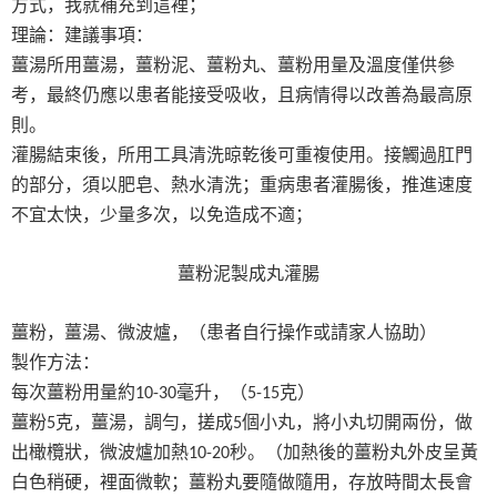
方式，我就補充到這裡；
理論：建議事項：
薑湯所用薑湯，薑粉泥、薑粉丸、薑粉用量及溫度僅供參
考，最終仍應以患者能接受吸收，且病情得以改善為最高原
則。
灌腸結束後，所用工具清洗晾乾後可重複使用。接觸過肛門
的部分，須以肥皂、熱水清洗；重病患者灌腸後，推進速度
不宜太快，少量多次，以免造成不適；
薑粉泥製成丸灌腸
薑粉，薑湯、微波爐，（患者自行操作或請家人協助）
製作方法：
每次薑粉用量約
毫升，（
克）
10-30
5-15
薑粉
克，薑湯，調勻，搓成
個小丸，將小丸切開兩份，做
5
5
出橄欖狀，微波爐加熱
秒。（加熱後的薑粉丸外皮呈黃
10-20
白色稍硬，裡面微軟；薑粉丸要隨做隨用，存放時間太長會