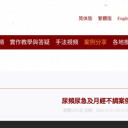
简体版
繁體版
Engli
頻
實作教學與答疑
手法視頻
案例分享
各地
尿頻尿急及月經不調案
瀏覽6201次 日期：2021/11/13 19:51:3