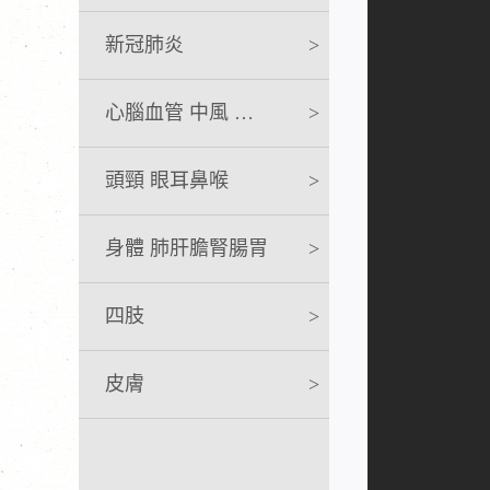
新冠肺炎
>
心腦血管 中風 急救
>
頭頸 眼耳鼻喉
>
身體 肺肝膽腎腸胃
>
四肢
>
皮膚
>