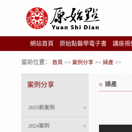
網站首頁
原始點醫學電子書
講座視
广告位不存在!
當前位置：
>>
>>
>>
首頁
案例分享
婦產
案例分享
婦產
2025新案例
>
2024案例
>