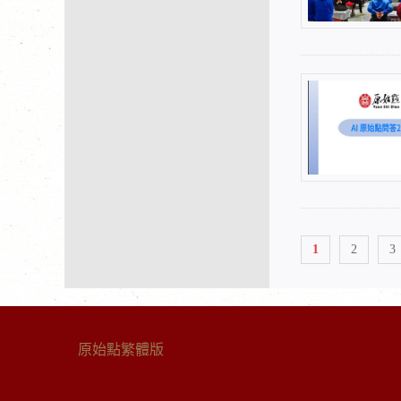
1
2
3
原始點繁體版