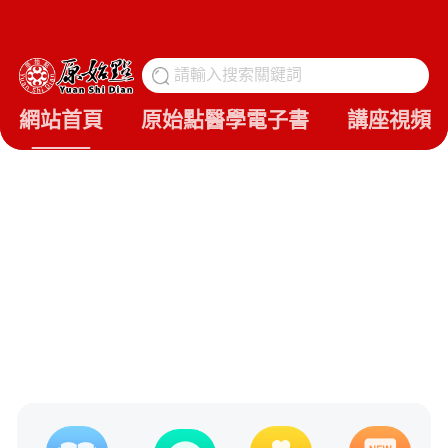
請輸入搜索關鍵詞
搜
網站首頁
原始點醫學電子書
講座視頻