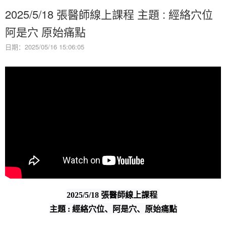
2025/5/18 張醫師線上課程 主題 : 經絡穴位
阿是穴 原始痛點
日期：2025/05/16 15:06:05
張醫師線上課程
2025/5/18
主題
經絡穴位、阿是穴、原始痛點
: