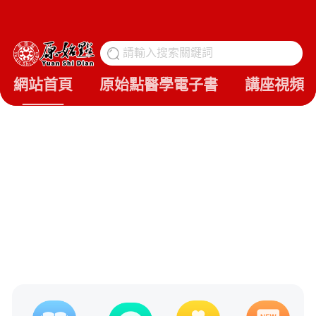
請輸入搜索關鍵詞
搜
網站首頁
原始點醫學電子書
講座視頻