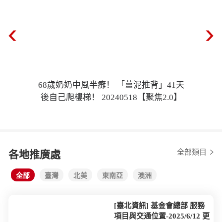
68歲奶奶中風半癱！ 「薑泥推背」41天
後自己爬樓梯！ 20240518【聚焦2.0】
全部類目
各地推廣處
全部
臺灣
北美
東南亞
澳洲
[臺北資訊] 基金會總部 服務
項目與交通位置-2025/6/12 更