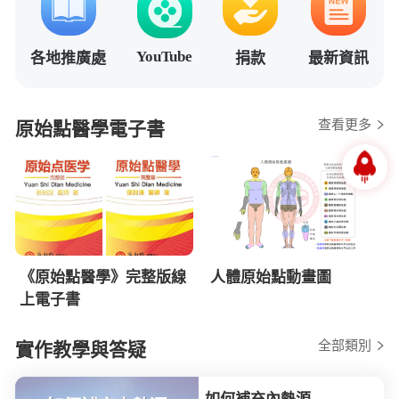
YouTube
各地推廣處
捐款
最新資訊
查看更多
原始點醫學電子書
《原始點醫學》完整版線
人體原始點動畫圖
上電子書
全部類別
實作教學與答疑