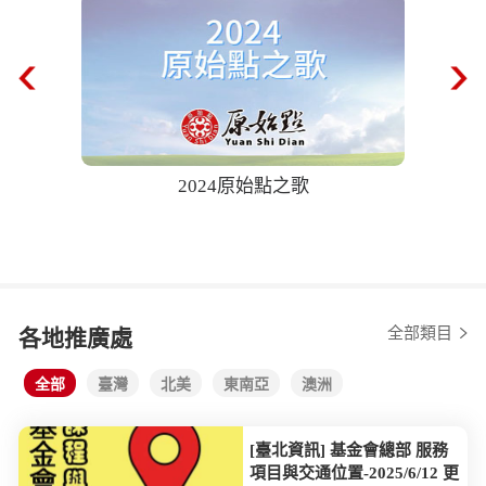
2024原始點之歌
68歲奶
後自己爬樓
全部類目
各地推廣處
全部
臺灣
北美
東南亞
澳洲
[臺北資訊] 基金會總部 服務
項目與交通位置-2025/6/12 更