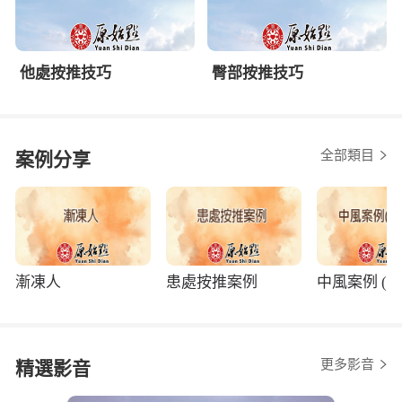
他處按推技巧
臀部按推技巧
全部類目
案例分享
漸凍人
患處按推案例
中風案例 (程
更多影音
精選影音