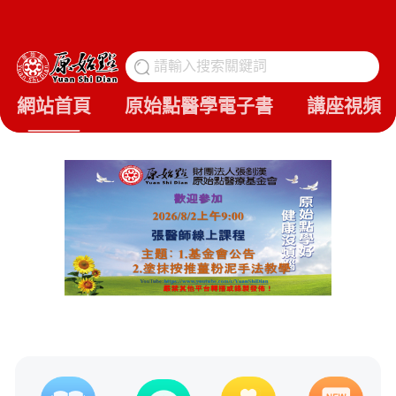
請輸入搜索關鍵詞
搜
網站首頁
原始點醫學電子書
講座視頻