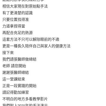
相信大家現在對原始點手法
有了更清楚的認識
只要位置找得准
力道拿捏得當
再配合充足的熱源
這套方法不只可以解除眼前的不適
更是一種長久陪伴自己與家人的健康方法
接下來
我們請張醫師做總結
老師
請您開始
謝謝張醫師總結
這一堂課結束
正是一段實踐的開始
請記得勤加練習
不明白的地方多看教學影片
我們附上
年的手法演示