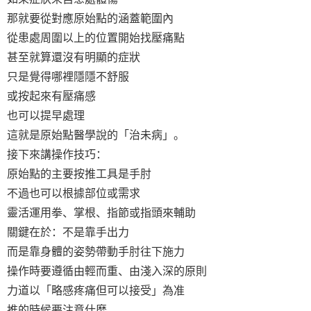
那就要從對應原始點的涵蓋範圍內
從患處周圍以上的位置開始找壓痛點
甚至就算還沒有明顯的症狀
只是覺得哪裡隱隱不舒服
或按起來有壓痛感
也可以提早處理
這就是原始點醫學說的「治未病」。
接下來講操作技巧：
原始點的主要按推工具是手肘
不過也可以根據部位或需求
靈活運用拳、掌根、指節或指頭來輔助
關鍵在於：不是靠手出力
而是靠身體的姿勢帶動手肘往下施力
操作時要遵循由輕而重、由淺入深的原則
力道以「略感疼痛但可以接受」為准
推的時候要注意什麼