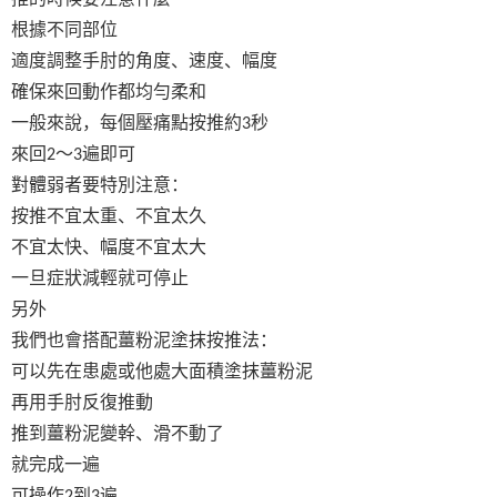
根據不同部位
適度調整手肘的角度、速度、幅度
確保來回動作都均勻柔和
一般來說，每個壓痛點按推約
秒
3
來回
～
遍即可
2
3
對體弱者要特別注意：
按推不宜太重、不宜太久
不宜太快、幅度不宜太大
一旦症狀減輕就可停止
另外
我們也會搭配薑粉泥塗抹按推法：
可以先在患處或他處大面積塗抹薑粉泥
再用手肘反復推動
推到薑粉泥變幹、滑不動了
就完成一遍
可操作
到
遍