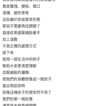
像是腫塊、硬結、傷口
潰爛、變形等等
這些屬於狀或異常形態
那就不需要再找開關了
直接從患處壓痛點著手
加上溫敷
才是正確的處理方式
接下來
我用一個生活中的例子
幫助大家更清楚理解
找壓痛點的邏輯
:
把我們的身體想像成一間房子
當出現症狀時
就像這棟房子的燈突然不亮了
我們的第一個反應
通常是去檢查總開關