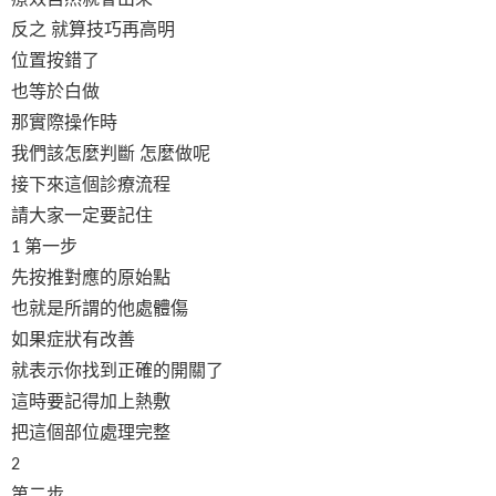
反之
就算技巧再高明
位置按錯了
也等於白做
那實際操作時
我們該怎麼判斷
怎麼做呢
接下來這個診療流程
請大家一定要記住
第一步
1
先按推對應的原始點
也就是所謂的他處體傷
如果症狀有改善
就表示你找到正確的開關了
這時要記得加上熱敷
把這個部位處理完整
2
第二步