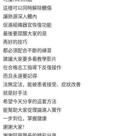
2
3
這樣可以同時解除體傷
讓熱源深入體內
促進組織器官恢復功能
最後要提醒大家的是
再好的技巧
都必須配合不斷的練習
建議大家要多看教學影片
在合格志工指導下反復操作
而且永遠要記得
法無定法，能被患者接受、症狀改善
就是好手法
希望今天分享的這套方法
能幫助大家從理論進入實作
一步到位，掌握健康
謝謝大家！
謝謝阿原學長的精彩分享