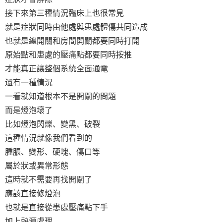
接下來第三種情況臨床上也很常見
就是症狀同時由他處與患處體傷共同造成
也就是總開關和房間開關都要同時打開
原始點和患處的壓痛點都要同時按推
才能真正讓整個系統全面通電
還有一種情況
一看就知道根本不是開關的問題
而是燈泡壞了
比如燈泡閃爍、變黑、破裂
這種情況就像我們看到的
腫脹、變形、硬塊、傷口等
屬於狀或異常形態
這時就不需要再找開關了
應該直接修燈泡
也就是直接從患處壓痛點下手
加上熱源處理