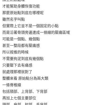
才能幫助身體恢復功能
那麼原始點到底在哪裡呢
雖然名字叫點
但實際上它並不是一個固定的小點
而是沿著骨頭旁邊連成一條線的壓痛區域
可能是一個點、幾個點
甚至一整段都有壓痛感
所以按推的時候
不需要拘泥到底有幾個點
只要壓下去有痛感
就處理那裡就對了
整體來看
原始點分為兩大類
一條脊椎線
包括頸部、上背部、下背部
再加上七個主要部位
頭部、肩部、肘部、手背部