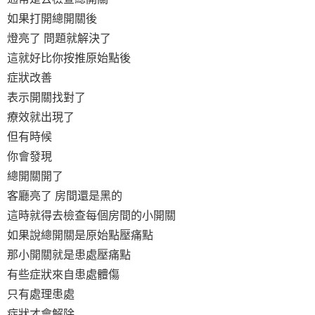
如果打開總開關後
燈亮了
問題就解決了
這就好比你按推原始點後
症狀改善
表示開關找對了
療效就出現了
但有時候
你會發現
總開關開了
客廳亮了
房間還是黑的
這時就得去檢查每個房間的小開關
如果說總開關是原始點壓痛點
那小開關就是患處壓痛點
有些症狀來自患處體傷
只有處理患處
症狀才會解除