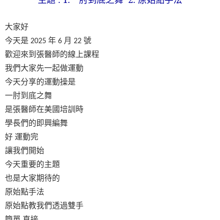
大家好
今天是
年
月
號
2025
6
22
歡迎來到張醫師的線上課程
我們大家先一起做運動
今天分享的運動操是
一肘到底之舞
是張醫師在美國培訓時
學長們的即興編舞
好
運動完
讓我們開始
今天重要的主題
也是大家期待的
原始點手法
原始點教我們透過雙手
簡單
直接