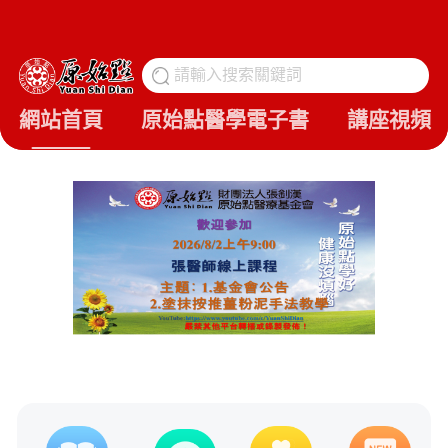
請輸入搜索關鍵詞
搜
網站首頁
原始點醫學電子書
講座視頻