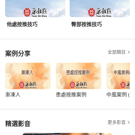
他處按推技巧
臀部按推技巧
全部類目
案例分享
漸凍人
患處按推案例
中風案例 (程
更多影音
精選影音