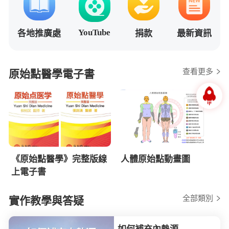
YouTube
各地推廣處
捐款
最新資訊
查看更多
原始點醫學電子書
《原始點醫學》完整版線
人體原始點動畫圖
上電子書
全部類別
實作教學與答疑