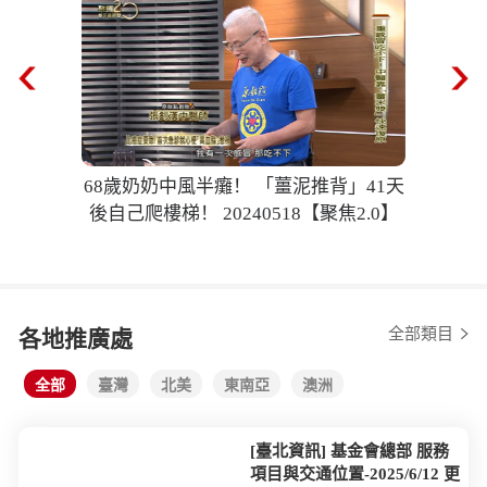
68歲奶奶中風半癱！ 「薑泥推背」41天
後自己爬樓梯！ 20240518【聚焦2.0】
全部類目
各地推廣處
全部
臺灣
北美
東南亞
澳洲
[臺北資訊] 基金會總部 服務
項目與交通位置-2025/6/12 更