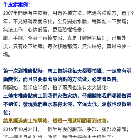
牛皮癬案例：
年開始有牛皮癬，用過各種方法，吃過各種偏方；過了
2007
9
年，不見好轉反而惡化，全身開始水腫，稍微動一下就痛；
無法工作，心情低落，更是恐懼擔憂；
臉、手腳、全身一直掉皮屑，真是【體無完膚】；已無外
皮，只有皮下組織；每次移動都痛，無法睡好，真是惡夢一
場。
第一次到推廣點時，志工告訴我每天都要拍攝，一定會有明
顯變化；而且只要照著原始點的方法做，必定會改善。
剛開始，我半信半疑，拍了兩周也沒有太大變化；
三藩市推廣點志工到我們家做家訪，仔細關懷我們哪裡做得
不到位；發現我們薑水煮得太淡，室溫太低，溫敷也沒做到
位；
結果經過志工指導後，短短一周就明顯看到改善。
年
月
日，一個半月後的臉部、手部、腳部及背部；
2016
10
24
這一個半月的進步、改善，我們太感謝也太感動了；