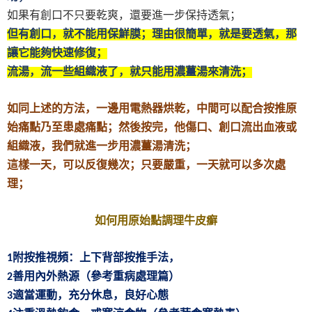
如果有創口不只要乾爽，還要進一步保持透氣；
但有創口，就不能用保鮮膜；理由很簡單，就是要透氣，那
讓它能夠快速修復；
流湯，流一些組織液了，就只能用濃薑湯來清洗；
如同上述的方法，一邊用電熱器烘乾，中間可以配合按推原
始痛點乃至患處痛點；然後按完，他傷口、創口流出血液或
組織液，我們就進一步用濃薑湯清洗；
這樣一天，可以反復幾次；只要嚴重，一天就可以多次處
理；
如何用原始點調理牛皮癬
附按推視頻：上下背部按推手法，
1
善用內外熱源（參考重病處理篇）
2
適當運動，充分休息，良好心態
3