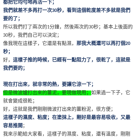
都把它均勻地再活一下；
我們就差不多再打一次
秒，看到這個乾度差不多就是我們
30
要的了；
所以我們打了兩次的
分鐘，然後兩次的
秒；基本上後面的
1
30
秒，我們自己可以決定；
30
像我現在這樣子，它還是有點濕，
那我大概還可以再打個
20
秒；
好，
這樣子推的時候，已經有一點阻力了，很乾了，這就是
我們要的；
現在打出來，就非常的熱，要讓它涼一下；
但是微波爐打出來的薑泥，要現做現用；
如果過一下子，它
就會變成很乾；
好，這就是我們剛剛微波打出來的薑粉泥，很方便；
這樣子的濕度、粘度；在塗抹上，剛好是最容易吸收，又最
容易推開
；
我來示範給大家看，這樣子的濕度、粘度，還有溫度，剛剛