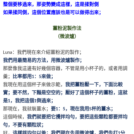
整個要移過來，那姿勢變成這樣，這是揉對側
如果揉同側，這個位置應該也是可以做得出來；
薑粉泥製作法
（微波爐）
：我們現在來介紹薑粉泥的製作；
Luna
我們用最簡易的方法，用微波爐製作；
那麼像我這邊有好幾個容器，不管是用小杯子的，或者用調
羹；
比率都用
：
來做；
1
5
我現在用這個杯子來做示範，
我把薑粉壓一下，下面比較
實；要不然，下麵是空空的；壓好了這個杯子的薑粉，這就
是
，我把這個
倒過來；
1
1
那現在，我就裝薑水；
要
：
，現在我用
杯的薑水；
1
5
5
這個時候，
我們就要把它攪拌均勻，要把這些顆粒都要拌均
勻，不要有顆粒狀；
好，
這樣拌均勻以後；我們現在先用微波爐，我們先打
分
1