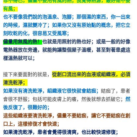
非不得已，儘量不要用有風的熱；我覺得熱源，最好是不要
有風；
也不要像我們說的泡溫泉、泡腳；那個濕的東西，你一出來
的時候，濕就變冷了；如果你又沒有原始點的概念，把它立
刻吹乾的化，很容易又受風寒；
儘量用無風的熱！
也就是用照射的熱也好；或是一般的好像
電熱器放在旁邊，就能夠讓整個屋子溫暖，甚至對著患處這
樣溫熱就可以；
接下來要面對的就是，
從創口流出來的血液或組織液，必須
清洗乾淨；
如果沒有清洗乾淨，組織液它很快就會結痂；
結痂了，患者
會很不舒服；包括可能皮膚上的癢，然後就想去抓破它；
然
後反復了，很難好的；
這些組織液要清洗乾淨，儘量不要結痂，讓它不要結痂在創
口上，這樣修復才會快速；
如果清洗乾淨，患者會覺得很清爽，也比較快速修復；