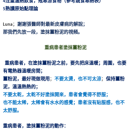
注重溫熱飲食，戒寒涼食物（參考蔬食寒熱表）
4
熟讀原始點理論
5
；
謝謝張醫師對最新皮膚病的解說；
Luna
那我們先放一段，塗抹薑粉泥的視頻。
重病患者塗抹薑粉泥
重病患者，在塗抹薑粉泥之前，要先把床溫暖；周圍，也要
有電熱器溫暖房間；
薑粉泥，最好現做現用
；
不要太燙，也不可太涼
；
保持薑粉
泥，溫溫熱熱的；
不要太乾，太乾不好塗抹開來，患者會覺得不舒服；
也不能太稀，太稀會有水水的感覺；患者沒有貼服感，也不
太舒服。
重病患者，塗抹薑粉泥的動作：