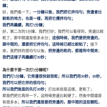
鐘；
好，我們看一下；
一分鐘以後，我們把它拌均勻；旁邊會比
較乾的地方，也是一樣，再把它攪拌均勻；
我們再繼續，再打
分鐘；
1
好，第二次的
分鐘，我們打好；我們可以看得到，旁邊比較
1
乾了，那中間還是很多水分；
這個時候，我們要把旁邊的，
跟中間的，還要把它拌均勻，這時候已經比較粘了；
接下
來，我們拌的很均勻以後，
把旁邊的乾的，都撥到中間來
；
我們這樣子再繼續打
秒；
30
為什麼不要一次打
分鐘呢？
1
我們打
分鐘，它旁邊很快就很乾；所以我們用
秒，
秒，
1
30
30
我們可以把它拌的很均勻；
所以我們後面的先打
秒；
打出來就是這樣，更乾了；
30
那我們把它再拌一下，這時候旁邊比較硬了，然後中間還是
有很多水；
所以我們還是要把旁邊的，跟中間的這些顆粒，