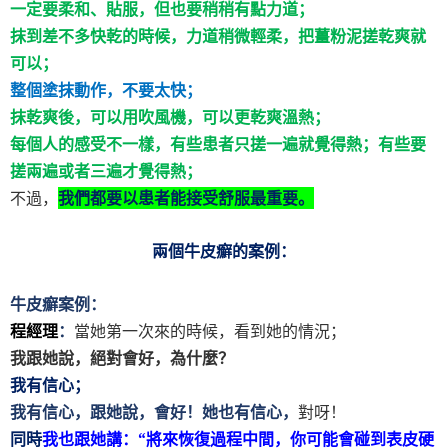
一定要柔和、貼服，但也要稍稍有點力道；
抹到差不多快乾的時候，力道稍微輕柔，把薑粉泥搓乾爽就
可以；
整個塗抹動作，不要太快；
抹乾爽後，可以用吹風機，可以更乾爽溫熱；
每個人的感受不一樣，有些患者只搓一遍就覺得熱；有些要
搓兩遍或者三遍才覺得熱；
不過，
我們都要以患者能接受舒服最重要。
兩個牛皮癬的案例：
牛皮癬案例：
程經理
：
當她第一次來的時候，看到她的情況；
我跟她說，絕對會好，為什麼？
我有信心；
我有信心，跟她說，會好！她也有信心，
對呀！
同時
我也跟她講：“將來恢復過程中間，你可能會碰到表皮硬