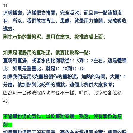
好；
這樣揉搓，這樣把它推開，完全吸收，而且連一點渣都沒
有；所以，我們放在背上、患處，就是用力推開，完成吸收
進去。
剛才示範的薑粉泥，是用在塗抹、按推皮膚上面；
如果是灌腸用的薑粉泥，就要比較稀一點；
薑粉和薑湯，或者水的比例就從
：
到
：
左右，這是體積
1
5
1
7
比；如果是重量比，就是
：
到
：
；
1
10
1
12
如果我們是用
克薑粉製作的薑粉泥，加熱的時間，大概
5
1-2
分鐘，就加熱到比較稀的糊狀，這個比例供大家參考；
因為每一台微波爐的功率也不一樣，時間，比率給各位參
考；
不過薑粉泥的製作，以乾薑粉煮爛、熟透，沒有顆粒為原
則；
如果薑粉泥兩天沒有用完，要放在冰箱裡面冷藏；使用的時