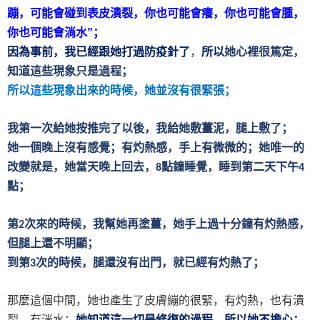
蹦，可能會碰到表皮潰裂，你也可能會癢，你也可能會腫，
你也可能會淌水”；
因為事前，我已經跟她打過防疫針了
，
所以
她心裡很篤定，
知道這些現象只是過程；
所以這些現象出來的時候，她並沒有很緊張；
我第一次給她按推完了以後，我給她敷薑泥，腿上敷了；
她一個晚上沒有感覺；有灼熱感，手上有微微的；她唯一的
改變就是，她當天晚上回去，
點鐘睡覺，睡到第二天下午
8
4
點；
第
次來的時候，我幫她再塗薑，她手上過十分鐘有灼熱感，
2
但腿上還不明顯；
到第
次的時候，腿還沒有出門，就已經有灼熱了；
3
那麼這個中間，她也產生了皮膚繃的很緊，有灼熱，也有潰
裂，有淌水；
她知道這一切是修復的過程，所以她不擔心；