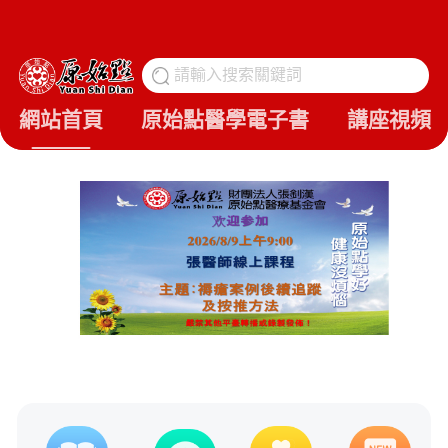
請輸入搜索關鍵詞
搜
網站首頁
原始點醫學電子書
講座視頻