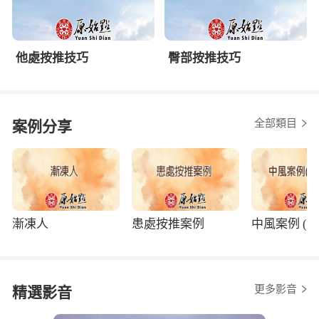
他處按推技巧
臀部按推技巧
全部類目
案例分享
漸凍人
患處按推案例
中風案例 (程
更多影音
精選影音