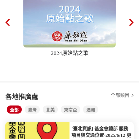
點之歌
68歲奶奶中風半癱！ 「薑泥推背」41天
後自己爬樓梯！ 20240518【聚焦2.0】
全部類目
各地推廣處
全部
臺灣
北美
東南亞
澳洲
[臺北資訊] 基金會總部 服務
項目與交通位置-2025/6/12 更