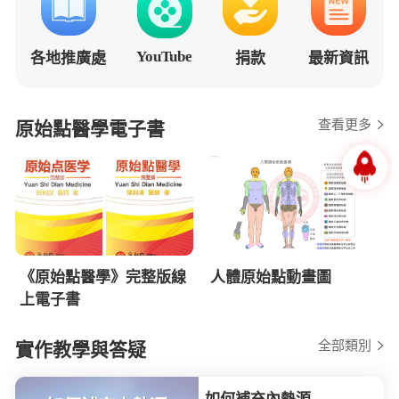
YouTube
各地推廣處
捐款
最新資訊
查看更多
原始點醫學電子書
《原始點醫學》完整版線
人體原始點動畫圖
上電子書
全部類別
實作教學與答疑