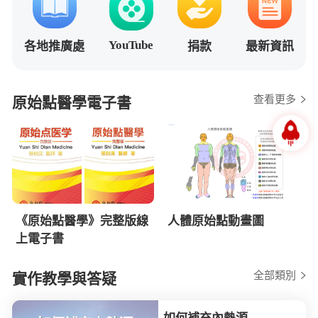
YouTube
各地推廣處
捐款
最新資訊
查看更多
原始點醫學電子書
《原始點醫學》完整版線
人體原始點動畫圖
上電子書
全部類別
實作教學與答疑