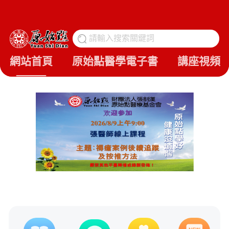
請輸入搜索關鍵詞
搜
網站首頁
原始點醫學電子書
講座視頻