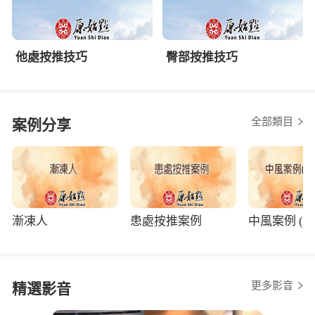
他處按推技巧
臀部按推技巧
全部類目
案例分享
漸凍人
患處按推案例
中風案例 (程
更多影音
精選影音