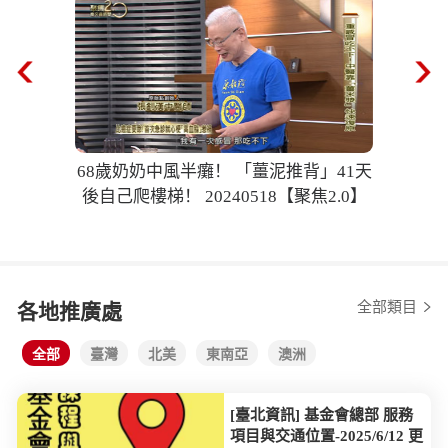
68歲奶奶中風半癱！ 「薑泥推背」41天
後自己爬樓梯！ 20240518【聚焦2.0】
全部類目
各地推廣處
全部
臺灣
北美
東南亞
澳洲
[臺北資訊] 基金會總部 服務
項目與交通位置-2025/6/12 更