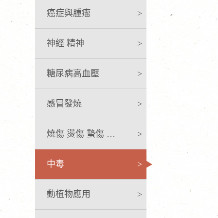
癌症與腫瘤
>
神經 精神
>
糖尿病高血壓
>
感冒發燒
>
燒傷 燙傷 蟄傷 咬傷
>
中毒
>
動植物應用
>