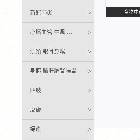
食物中
新冠肺炎
>
心腦血管 中風 急救
>
頭頸 眼耳鼻喉
>
身體 肺肝膽腎腸胃
>
四肢
>
皮膚
>
婦產
>