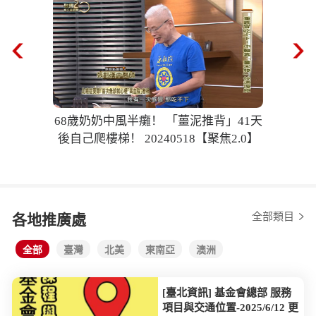
68歲奶奶中風半癱！ 「薑泥推背」41天
後自己爬樓梯！ 20240518【聚焦2.0】
全部類目
各地推廣處
全部
臺灣
北美
東南亞
澳洲
[臺北資訊] 基金會總部 服務
項目與交通位置-2025/6/12 更