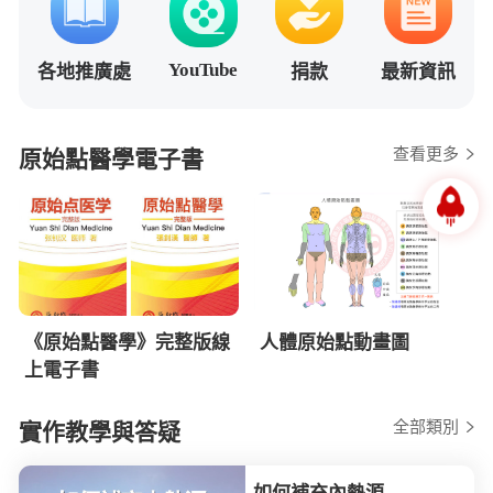
YouTube
各地推廣處
捐款
最新資訊
查看更多
原始點醫學電子書
《原始點醫學》完整版線
人體原始點動畫圖
上電子書
全部類別
實作教學與答疑