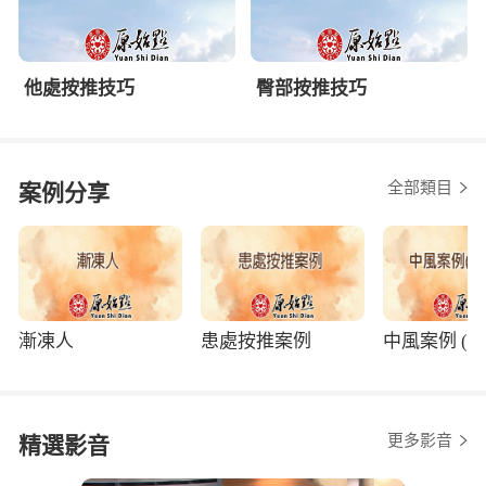
他處按推技巧
臀部按推技巧
全部類目
案例分享
漸凍人
患處按推案例
中風案例 (程
更多影音
精選影音