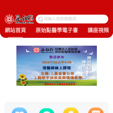
請輸入搜索關鍵詞
搜
網站首頁
原始點醫學電子書
講座視頻