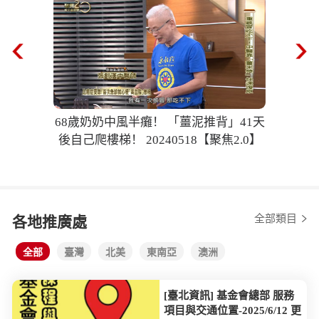
68歲奶奶中風半癱！ 「薑泥推背」41天
後自己爬樓梯！ 20240518【聚焦2.0】
全部類目
各地推廣處
全部
臺灣
北美
東南亞
澳洲
[臺北資訊] 基金會總部 服務
項目與交通位置-2025/6/12 更