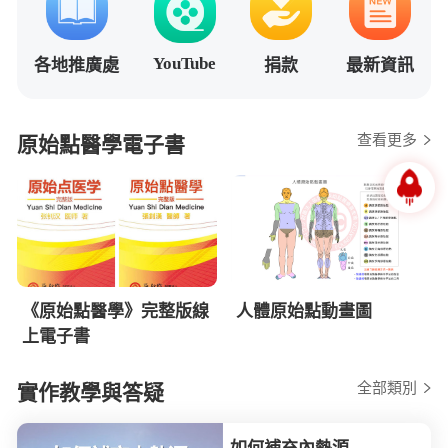
YouTube
各地推廣處
捐款
最新資訊
查看更多
原始點醫學電子書
《原始點醫學》完整版線
人體原始點動畫圖
上電子書
全部類別
實作教學與答疑