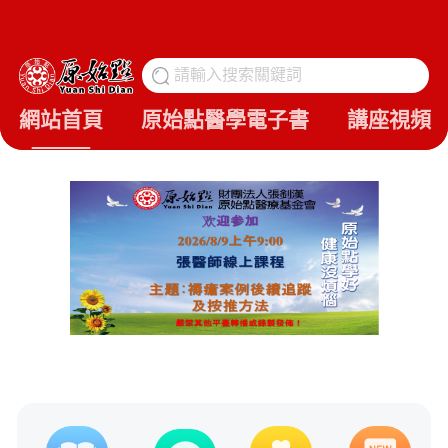
請輸入搜索關鍵詞
搜
網站首頁
原始點醫學電子書
講座視頻