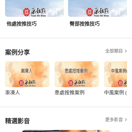
他處按推技巧
臀部按推技巧
全部類目
案例分享
漸凍人
患處按推案例
中風案例 (程
更多影音
精選影音