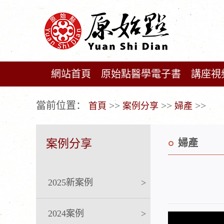
網站首頁
原始點醫學電子書
講座視
广告位不存在!
當前位置：
>>
>>
>>
首頁
案例分享
婦產
案例分享
婦產
2025新案例
>
2024案例
>