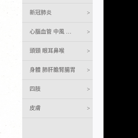
新冠肺炎
>
心腦血管 中風 急救
>
頭頸 眼耳鼻喉
>
身體 肺肝膽腎腸胃
>
四肢
>
皮膚
>