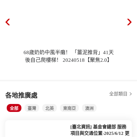
68歲奶奶中風半癱！ 「薑泥推背」41天
後自己爬樓梯！ 20240518【聚焦2.0】
全部類目
各地推廣處
全部
臺灣
北美
東南亞
澳洲
[臺北資訊] 基金會總部 服務
項目與交通位置-2025/6/12 更