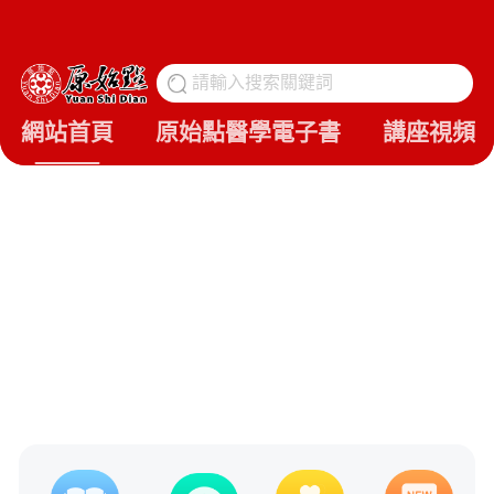
請輸入搜索關鍵詞
搜
網站首頁
原始點醫學電子書
講座視頻