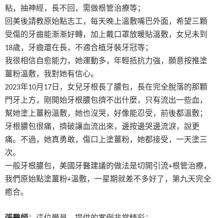
粘，抽神經，長不回，需做根管治療等；
回美後請教原始點志工，每天晚上溫敷嘴巴外面，希望三顆
受傷的牙齒能漸漸好轉，加上戴口罩放暖貼溫敷，女兒未到
歲，牙齒還在長，不適合植牙裝牙冠等；
18
我很相信自愈能力，她運動多，年輕抵抗力強，願意按推塗
薑粉溫敷，我對她有信心。
年
月
日，女兒牙根長了膿包，長在完全脫落的那顆
2023
10
17
門牙上方，剛開始牙根膿包擠不出什麼，只有流出一些血，
幫她塗上薑粉溫敷，她也沒哭，好像能忍受，前後都溫敷；
牙根膿包很痛，擠破讓血流出來，邊按邊哭邊流淚，說更
痛。不過，她真勇敢，傷口上塗薑粉，她都接受，一天塗三
次。
一般牙根膿包，美國牙醫建議的做法是切開引流
根管治療，
+
我們原始點塗薑粉
溫敷，一星期就差不多好了，第九天完全
+
癒合。
張醫師
：這位學員，提供的案例非常精彩；