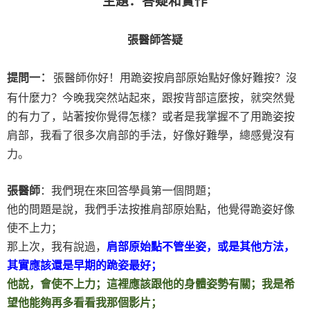
主題：答疑和實作
張醫師答疑
：
提問一
張醫師你好！用跪姿按肩部原始點好像好難按？沒
有什麼力？今晚我突然站起來，跟按背部這麼按，就突然覺
的有力了，站著按你覺得怎樣？或者是我掌握不了用跪姿按
肩部，我看了很多次肩部的手法，好像好難學，總感覺沒有
力。
張醫師
：我們現在來回答學員第一個問題；
他的問題是說，我們手法按推肩部原始點，他覺得跪姿好像
使不上力；
那上次，我有說過，
肩部原始點不管坐姿，或是其他方法，
其實應該還是早期的跪姿最好；
他說，會使不上力；這裡應該跟他的身體姿勢有關；我是希
望他能夠再多看看我那個影片；