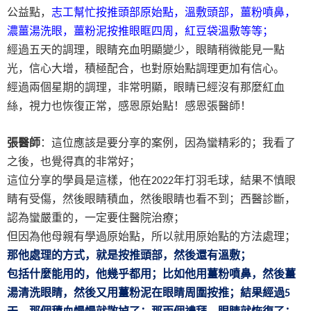
公益點，
志工幫忙按推頭部原始點，溫敷頭部，薑粉噴鼻，
濃薑湯洗眼，薑粉泥按推眼眶四周，紅豆袋溫敷等等；
經過五天的調理，眼睛充血明顯變少，眼睛稍微能見一點
光，信心大增，積極配合，也對原始點調理更加有信心。
經過兩個星期的調理，非常明顯，眼睛已經沒有那麼紅血
絲，視力也恢復正常，感恩原始點！感恩張醫師！
張醫師
：這位應該是要分享的案例，因為蠻精彩的；我看了
之後，也覺得真的非常好；
這位分享的學員是這樣，他在
年打羽毛球，結果不慎眼
2022
睛有受傷，然後眼睛積血，然後眼睛也看不到；西醫診斷，
認為蠻嚴重的，一定要住醫院治療；
但因為他母親有學過原始點，所以就用原始點的方法處理；
那他處理的方式，就是按推頭部，然後還有溫敷；
包括什麼能用的，他幾乎都用；比如他用薑粉噴鼻，然後薑
湯清洗眼睛，然後又用薑粉泥在眼睛周圍按推；結果經過
5