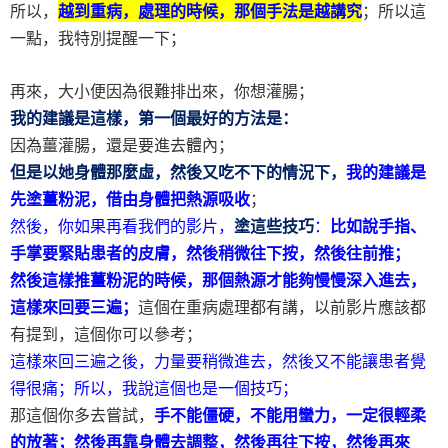
所以，
越到重病，處理的時候，那個手法是越講究
；所以這
一點，我特別提醒一下；
再來，大小便因為很難排出來，你想灌腸；
我的建議是這樣，第一個最好的方法是：
因為薑灌腸，還是要進去體內；
但是以她身體那麼虛，然後又吃不下的情況下，
我的建議是
先塗薑粉泥，借由身體把熱源吸收
；
然後，你如果再看我們的影片，
塗這些技巧
：
比如說手指、
手掌要緊貼患者的皮膚，然後稍微往下按，然後往前推；
然後這樣推薑粉泥的時候，那個熱源才能夠慢慢深入進去，
這樣來回要三遍；
這個在重病處理都有講，以前影片應該都
有提到，這個你可以參考；
這樣來回三遍之後，力量要稍微進去，然後又不能讓患者覺
得很痛；所以，我說這個也是一個技巧；
那這個你多去嘗試，
手不能僵硬，不能用蠻力，一定很輕柔
的放著；然後再靠身體去調整，然後再往下按，然後再來