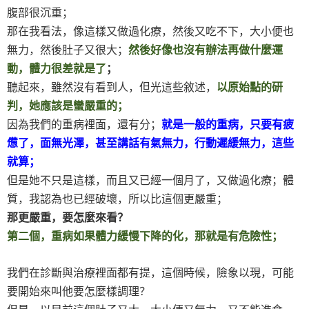
腹部很沉重；
那在我看法，像這樣又做過化療，然後又吃不下，大小便也
無力，然後肚子又很大；
然後好像也沒有辦法再做什麼運
動，體力很差就是了
；
聽起來，雖然沒有看到人，但光這些敘述，
以原始點的研
判，她應該是蠻嚴重的；
因為我們的重病裡面，還有分；
就是一般的重病，只要有疲
憊了，面無光澤，甚至講話有氣無力，行動遲緩無力，這些
就算；
但是她不只是這樣，而且又已經一個月了，又做過化療；體
質，我認為也已經破壞，所以比這個更嚴重；
那更嚴重，要怎麼來看？
第二個，重病如果體力緩慢下降的化，那就是有危險性；
我們在診斷與治療裡面都有提，這個時候，險象以現，可能
要開始來叫他要怎麼樣調理？