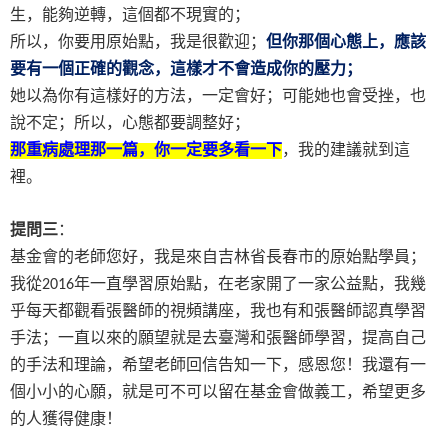
生，能夠逆轉，這個都不現實的；
所以，你要用原始點，我是很歡迎；
但你那個心態上，應該
要有一個正確的觀念，這樣才不會造成你的壓力；
她以為你有這樣好的方法，一定會好；可能她也會受挫，也
說不定；所以，心態都要調整好；
那重病處理那一篇，你一定要多看一下
，我的建議就到這
裡。
提問三
：
基金會的老師您好，我是來自吉林省長春市的原始點學員；
我從
年一直學習原始點，在老家開了一家公益點，我幾
2016
乎每天都觀看張醫師的視頻講座，我也有和張醫師認真學習
手法；一直以來的願望就是去臺灣和張醫師學習，提高自己
的手法和理論，希望老師回信告知一下，感恩您！我還有一
個小小的心願，就是可不可以留在基金會做義工，希望更多
的人獲得健康！