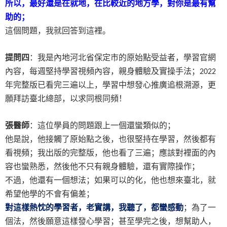
所以，最好還是在就地，在比較近的地方學，對你是最有幫
助的；
這個問題，我就回答到這裡。
提問四
：我是內地河北省保定市的原始點受益者，學習官網
內容，每週堅持學習視頻內容，親身體驗及實操手法；
2022
年完整版已看完三遍以上，學習中想發心推廣追根溯源，更
願拜訪臺北總部，以求同根同頻！
張醫師
：這位學員的問題跟上一個還蠻類似的；
他是說，他接觸了原始點之後，也很堅持在學習，然後都有
看視頻；我出版的完整版，他也看了三遍；應該對裡面的內
容也蠻熟悉，然後他不只有親身體驗，還有實際操作；
不過，他還有一個想法；如果可以的化，他也想來臺北，就
希望他學的不會有偏差；
對這樣熱忱的學習者，老實講，我聽了，都蠻感動
；為了一
個法，然後願意這樣發心學習；甚至學完之後，想幫助人，