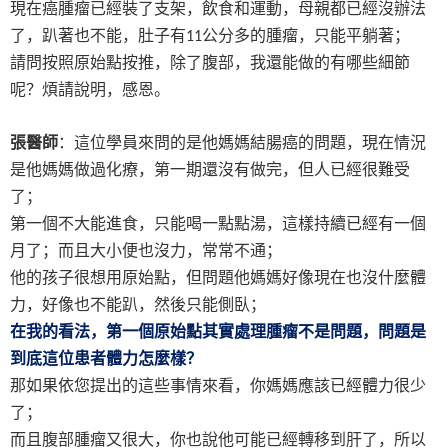
現在癌腫瘤已經裝了支架，飲食和運動，母親都已經沒辦法
了，趴著也不能，肚子有
公分多的腫瘤，只能平躺著；
11
請問按照原始點按推，除了腹部，我還能做的有哪些細節
呢？煩請說明，感恩。
張醫師
：這位學員來問的是他媽媽結腸癌的問題，現在情況
是他媽媽做過化療，第一期還沒有做完，但人已經很難受
了；
第一個不大能進食，只能喝一點點湯，這樣持續已經有一個
月了；而且大小便也沒力，常常不通；
他的孩子很想用原始點，但問題他媽媽好像現在也沒什麼體
力，好像也不能趴，然後只能側臥；
在我的看法，第一個原始點其實處理腫瘤不是問題，問題是
到底這位患者體力怎麼樣？
那如果依您提出的這些事情來看，你媽媽應該已經體力很少
了；
而且腹部腫瘤又很大，你也說他可能已經轉移到肝了，所以