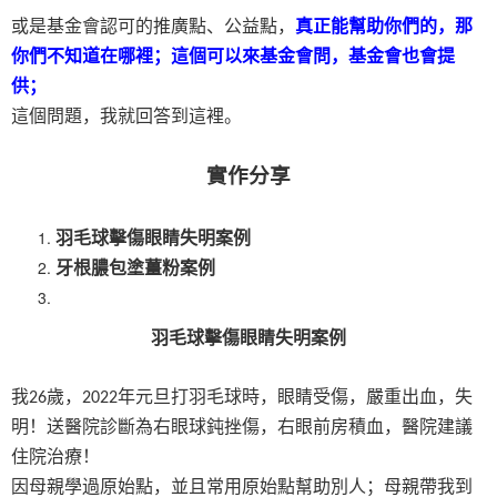
或是基金會認可的推廣點、公益點，
真正能幫助你們的，那
你們不知道在哪裡；這個可以來基金會問，基金會也會提
供；
這個問題，我就回答到這裡。
實作分享
羽毛球擊傷眼睛失明案例
牙根膿包塗薑粉案例
羽毛球擊傷眼睛失明案例
我
歲，
年元旦打羽毛球時，眼睛受傷，嚴重出血，失
26
2022
明！送醫院診斷為右眼球鈍挫傷，右眼前房積血，醫院建議
住院治療！
因母親學過原始點，並且常用原始點幫助別人；母親帶我到