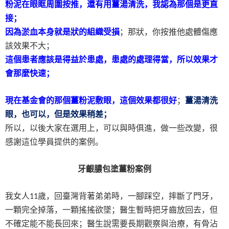
粉泥在眼眶周圍按推，還有用薑湯清洗，我認為那個是更直
接；
因為淤血本身就是狀的組織受損
；那狀，你按推他處體傷應
該效果不大；
這個患者應該是得益於患處，患處的處理得當，所以效果才
會那麼快速；
現在基金會的那個薑粉泥敷眼，這個效果都很好
；
薑湯清洗
眼，也可以，但是效果稍差；
所以，以後大家在選用上，可以與時俱進，做一些改變，很
感謝這位學員提供的案例。
牙齦膿包塗薑粉案例
我女人
歲，回臺灣背著弟弟時，一腳踩空，摔斷了門牙，
11
一顆完全掉落，一顆搖搖欲墜；醫生暫時把牙齒放回去，但
不確定能不能長回來；醫生說需要長期觀察與治療，有骨沾