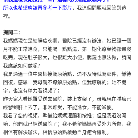
所以也希望應該再參考一下影片
，我這個問題就回答到這
裡。
提問二：
我媽媽現在是結腸癌晚期，醫院已經沒有辦法，她已經一個
月不能正常進食，只能喝一點點湯，第一期化療藥物都還沒
吃完，現在肚子很大，也很難大小便，腸鏡也無法做，請問
我應該如何做呢？
我是通過一位中醫師接觸原始點，迫不及待就寫郵件，靜待
回復，感恩！我母親不瞭解原始點，但我瞭解的；她不識
字，也沒有精力看視頻了；
昨天家人看她難受送去醫院，裝上支架了；母親現在腫瘤已
經發到肝上去了，非常難受，不能進食，不能通便。
我看了您的視頻，準備給媽媽灌腸和按推；但是我還沒開
始，他們就已經送醫院了；我不希望媽媽再受外力所傷，我
相信有解決辦法，相信原始點啟動自身癒合機制。