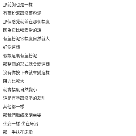
那前胸也是一樣
有薑粉泥跟沒薑粉泥
那個感覺就差在那個幅度
因為它比較潤滑的話
有薑粉泥它幅度自然就大
好像這樣
假設這裏有薑粉泥
那整個的形式就會變這樣
沒有你按下去就會變這樣
阻力比較大
就會幅度自然變小
這是有塗跟沒塗的差別
其他都一樣
那我們繼續來講坐姿
坐姿一樣 坐在床沿
那一手扶在床沿