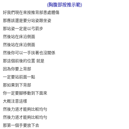
(胸腹部按推示範)
好我們現在來按推背部患處體傷
那應該還是要分站姿跟坐姿
那站姿一定是以弓箭步
然後站在床沿側面
然後站在床沿側面
然後你可以一手扶著也沒關係
那這個前後的位置 就是
因為你要上背部
一定要站前面一點
那如果到下背部
你一定要腳移動到下面來
大概注意這樣
然後力道才能夠比較均勻
然後力道才能夠比較均勻
那第一個手要放下去