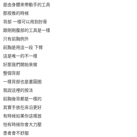
是由身體來帶動手的工具
那按推的時候
背部 一樣可以用到肘骨
跟剛剛腹部的工具是一樣
只有前胸例外
前胸是用這一段 下臂
這是唯一的不一樣
好那我們開始來做
整個背部
一樣背部也是畫圓圈
我說這裡的按法
前胸後背都是一樣的
其實手放在床沿更好
有時候如果你這樣放
怕有時候你會大力壓
患者會不舒服