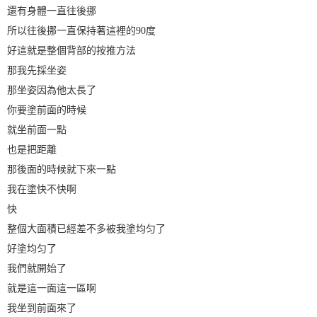
還有身體一直往後挪
所以往後挪一直保持著這裡的90度
好這就是整個背部的按推方法
那我先採坐姿
那坐姿因為他太長了
你要塗前面的時候
就坐前面一點
也是把距離
那後面的時候就下來一點
我在塗快不快啊
快
整個大面積已經差不多被我塗均匀了
好塗均匀了
我們就開始了
就是這一面這一區啊
我坐到前面來了