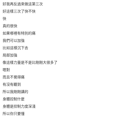
好我再反過來做這第三次
好這樣三次了快不快
快
真的很快
如果哪裡有特別的痛
我們可以加強
比如這樣沉下去
局部加強
像這樣力量是不是比剛剛大很多了
嗯對
而且不覺得痛
有沒有聽到
所以我剛剛講的
身體控制什麼
身體是控制力度深淺
所以你只要懂