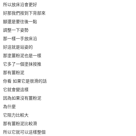
所以放床沿會更好
好那我們按到下背部來
腳還是要往後一點
調整一下姿勢
那一樣一手放床沿
好這就是站姿的
那塗薑粉泥也是一樣
它多了一個塗抹按推
那有薑粉泥
你看 如果它是很滑的話
它就會變這樣
因為如果沒有薑粉泥
為什麼
它阻力比較大
那有薑粉泥比較滑
所以它就可以這樣整個