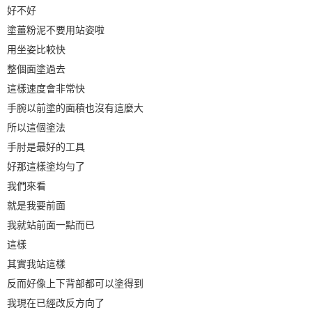
好不好
塗薑粉泥不要用站姿啦
用坐姿比較快
整個面塗過去
這樣速度會非常快
手腕以前塗的面積也沒有這麼大
所以這個塗法
手肘是最好的工具
好那這樣塗均勻了
我們來看
就是我要前面
我就站前面一點而已
這樣
其實我站這樣
反而好像上下背部都可以塗得到
我現在已經改反方向了