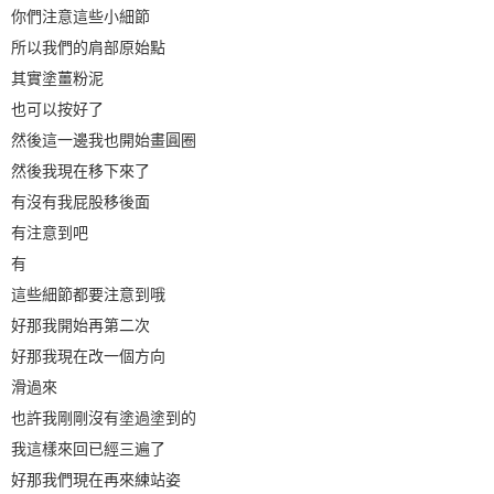
你們注意這些小細節
所以我們的肩部原始點
其實塗薑粉泥
也可以按好了
然後這一邊我也開始畫圓圈
然後我現在移下來了
有沒有我屁股移後面
有注意到吧
有
這些細節都要注意到哦
好那我開始再第二次
好那我現在改一個方向
滑過來
也許我剛剛沒有塗過塗到的
我這樣來回已經三遍了
好那我們現在再來練站姿