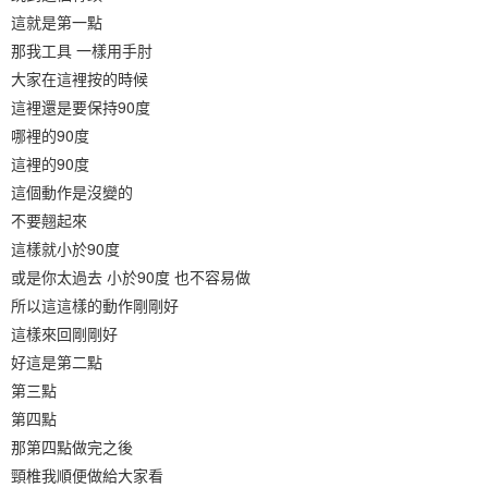
這就是第一點
那我工具 一樣用手肘
大家在這裡按的時候
這裡還是要保持90度
哪裡的90度
這裡的90度
這個動作是沒變的
不要翹起來
這樣就小於90度
或是你太過去 小於90度 也不容易做
所以這這樣的動作剛剛好
這樣來回剛剛好
好這是第二點
第三點
第四點
那第四點做完之後
頸椎我順便做給大家看