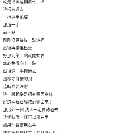
就是沿著這個髂骨上沿
這樣按過去
一樣採用跪姿
那這一手
前一點
剛剛沿著最後一點這裡
然後再按推出去
好那到第二點就開始要
掌心稍微向上一點
然後這一手搬過去
這樣才能按的到
這時候要注意
這一腳跪姿是把身體固定住
好這裡我已經按到側面來了
那另外一側 我人一定要轉過去
這個時候一樣可以用右手
如果你習慣用右手
我們照樣這樣右手右腳就可以