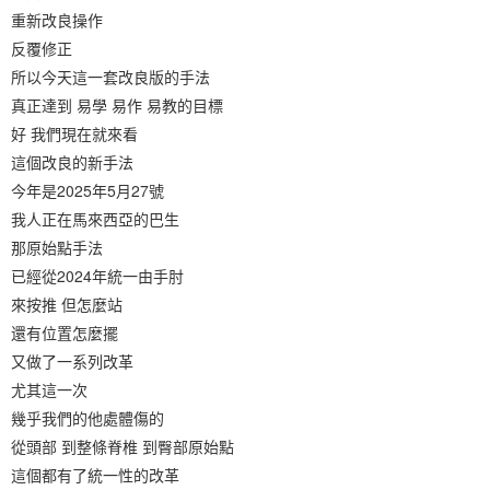
重新改良操作
反覆修正
所以今天這一套改良版的手法
真正達到 易學 易作 易教的目標
好 我們現在就來看
這個改良的新手法
今年是2025年5月27號
我人正在馬來西亞的巴生
那原始點手法
已經從2024年統一由手肘
來按推 但怎麼站
還有位置怎麼擺
又做了一系列改革
尤其這一次
幾乎我們的他處體傷的
從頭部 到整條脊椎 到臀部原始點
這個都有了統一性的改革