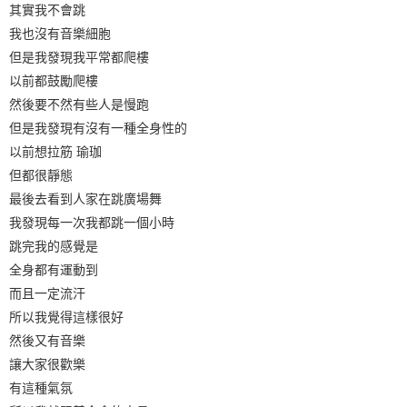
其實我不會跳
我也沒有音樂細胞
但是我發現我平常都爬樓
以前都鼓勵爬樓
然後要不然有些人是慢跑
但是我發現有沒有一種全身性的
以前想拉筋 瑜珈
但都很靜態
最後去看到人家在跳廣場舞
我發現每一次我都跳一個小時
跳完我的感覺是
全身都有運動到
而且一定流汗
所以我覺得這樣很好
然後又有音樂
讓大家很歡樂
有這種氣氛