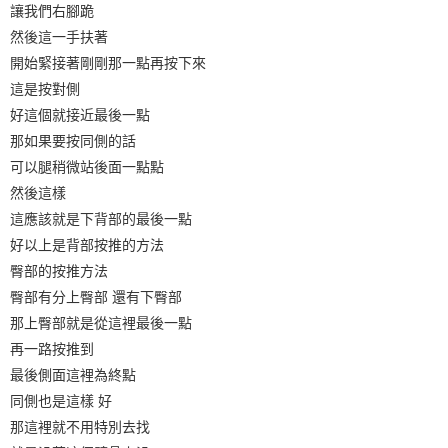
讓我們右腳跪
然後這一手扶著
開始緊接著剛剛那一點再按下來
這是按對側
好這個就接近最後一點
那如果要按同側的話
可以腿稍微站後面一點點
然後這樣
這應該就是下背部的最後一點
好以上是背部按推的方法
臀部的按推方法
臀部有分上臀部 還有下臀部
那上臀部就是從這裡最後一點
再一路按推到
最後側面這裡為終點
同側也是這樣 好
那這裡就不用特別去找