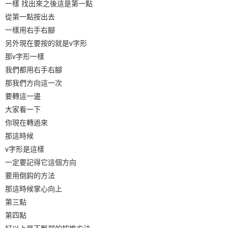
一樣 找出來之後這是第一點
從第一點按出去
一樣用右手右腳
另外現在要按的就是v字形
那v字形一樣
我們都用右手右腳
那我們方向這一次
要轉這一邊
大家看一下
你現在轉過來
那這時候
v字形是這樣
一定要記得它這個方向
要用倒鈎的方法
那這時候掌心向上
第三點
第四點