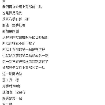
好
我們再來介紹上背部前三點
也是採用跪姿
反正右手右腳一樣
那這一隻手扶著
那如果同側
這裡剛剛按頸椎的時候已經按到
所以這裡就不用再按了
所以上背部的第一點是在這裡
也就是以前的第二點變成第一點
第一點已經被頸椎第四點取代了
好那我們就從上背部的第一點
這一點開始做
那工具一樣
用手肘 90度
這個也一定要有
好這是第一點
第二點