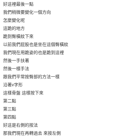
好這裡最後一點
我們稍微要變化一個方向
怎麼變化呢
這跪的地方
跪到臀橫紋下來
以前我們屁股也是坐在這個臀橫紋
我們現在用跪姿的也是跪到這裡
然後一手扶著
然後一樣手法
跟我們平常按臀部的方法一樣
沿著v字形
這樣骨盤 這樣按下來
第二點
第三點
第四點
好這是右側的按法
那我們現在再轉過去 來按左側