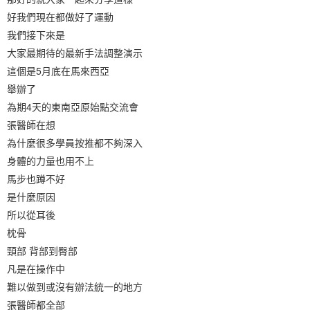
好我們現在都做好了運動
我們接下來是
大家最期待的最新手法調整演示
這個是5月底在馬來西亞
舉辦了
為期4天的東南亞原始點交流會
張醫師在想
為什麼很多學員按推都不夠深入
身體的力量也用不上
馬步也蹲不好
是什麼原因
所以從耳後
枕骨
頸部 背部到臀部
凡是在操作中
難以做到或沒有辦法統一的地方
張醫師都全部