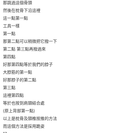
那跳過這個骨頭
然後在枕骨下沿這裡
這一點第一點
工具一樣
第一點
那第二點可以稍微把它撥一下
第二點 第三點再撥過來
第四點
好那第四點等於我們的脖子
大脖筋的第一點
好那脖子的第二點
第三點
這裡第四點
等於也按到肩頸結合處
(原上背部第一點)
以上是枕骨及頸椎按推的方法
而這個方法是採用跪姿