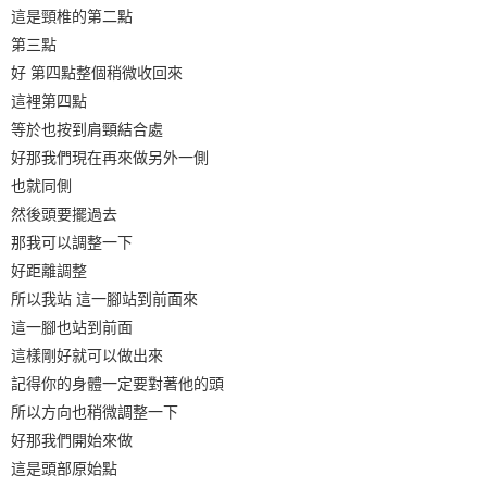
這是頸椎的第二點
第三點
好 第四點整個稍微收回來
這裡第四點
等於也按到肩頸結合處
好那我們現在再來做另外一側
也就同側
然後頭要擺過去
那我可以調整一下
好距離調整
所以我站 這一腳站到前面來
這一腳也站到前面
這樣剛好就可以做出來
記得你的身體一定要對著他的頭
所以方向也稍微調整一下
好那我們開始來做
這是頭部原始點