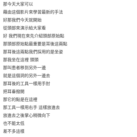
那今天大家可以
藉由這個影片來學習最新的手法
好那我們今天就開始
從頭部來演示給大家看
好 我們現在來先介紹頭部原始點
那頭部原始點最重要是耳後這兩點
那耳後這兩點我們採用的是坐姿
那我坐在這裡 頭頭
那叫患者移到另外一邊
就是這個洞的另外一邊去
那耳後的工具一樣用手肘
把耳垂撥開
那它的點是在這裡
那工具一樣用右手 這樣放進去
放進去之後掌心稍微向下
也不能太低
差不多這樣