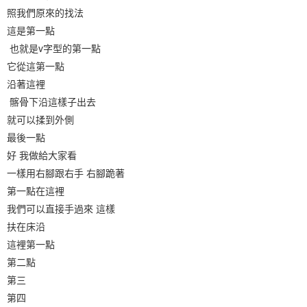
照我們原來的找法
這是第一點
也就是v字型的第一點
它從這第一點
沿著這裡
髂骨下沿這樣子出去
就可以揉到外側
最後一點
好 我做給大家看
一樣用右腳跟右手 右腳跪著
第一點在這裡
我們可以直接手過來 這樣
扶在床沿
這裡第一點
第二點
第三
第四