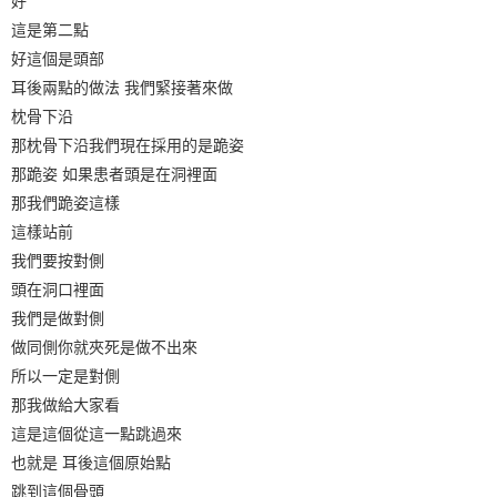
好
這是第二點
好這個是頭部
耳後兩點的做法 我們緊接著來做
枕骨下沿
那枕骨下沿我們現在採用的是跪姿
那跪姿 如果患者頭是在洞裡面
那我們跪姿這樣
這樣站前
我們要按對側
頭在洞口裡面
我們是做對側
做同側你就夾死是做不出來
所以一定是對側
那我做給大家看
這是這個從這一點跳過來
也就是 耳後這個原始點
跳到這個骨頭