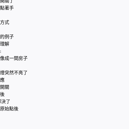
開關了
點著手
方式
的例子
理解
:
像成一間房子
燈突然不亮了
應
開關
後
解決了
原始點後