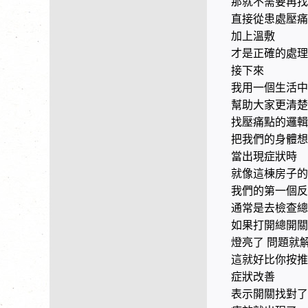
那就不需要再找
直接從患處壓痛
加上溫敷
才是正確的處理
接下來
我用一個生活中
幫助大家更清楚
找壓痛點的邏輯
把我們的身體想
當出現症狀時
就像這棟房子的
我們的第一個反
通常是去檢查總
如果打開總開關
燈亮了
問題就
這就好比你按推
症狀改善
表示開關找對了