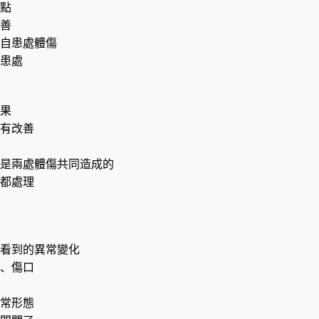
點
善
自患處體傷
患處
果
有改善
是兩處體傷共同造成的
都處理
看到的異常變化
、傷口
常形態