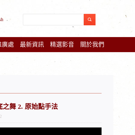
sh
推廣處
最新資訊
精選影音
關於我們
到底之舞 2. 原始點手法
2