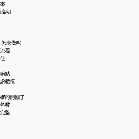
來
再高明
怎麼做呢
流程
住
始點
處體傷
確的開關了
熱敷
完整