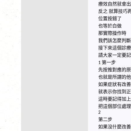
療效自然就會出
反之
就算技巧
位置按錯了
也等於白做
那實際操作時
我們該怎麼判斷
接下來這個診療
請大家一定要記
第一步
1
先按推對應的原
也就是所謂的他
如果症狀有改善
就表示你找到正
這時要記得加上
把這個部位處理
2
第二步
如果沒什麼改善