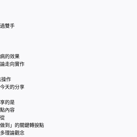
過雙手
病的效果
論走向實作
法操作
今天的分享
享的是
點內容
從
做到」的關鍵轉捩點
多理論觀念