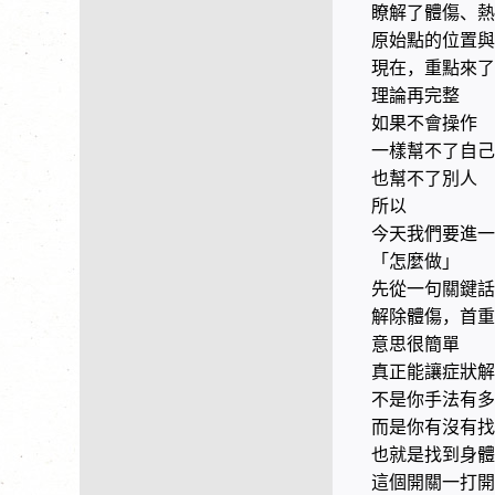
瞭解了體傷、熱
原始點的位置與
現在，重點來了
理論再完整
如果不會操作
一樣幫不了自己
也幫不了別人
所以
今天我們要進一
「怎麼做」
先從一句關鍵話
解除體傷，首重
意思很簡單
真正能讓症狀解
不是你手法有多
而是你有沒有找
也就是找到身體
這個開關一打開