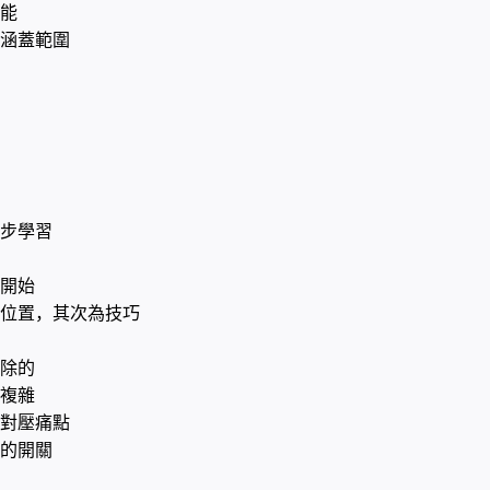
能
涵蓋範圍
步學習
開始
位置，其次為技巧
除的
複雜
對壓痛點
的開關