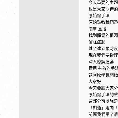
今天重要的主題
也是大家期待的
原始點手法
原始點教我們透
簡單
直接
找到體傷的根源
解除症狀
甚至達到預防疾
現在我們要從理
深入瞭解這套
實用
有效的手
請阿原學長開始
大家好
今天要跟大家分
原始點手法的重
這部分可以說是
「知道」走向「
前面我們學了很