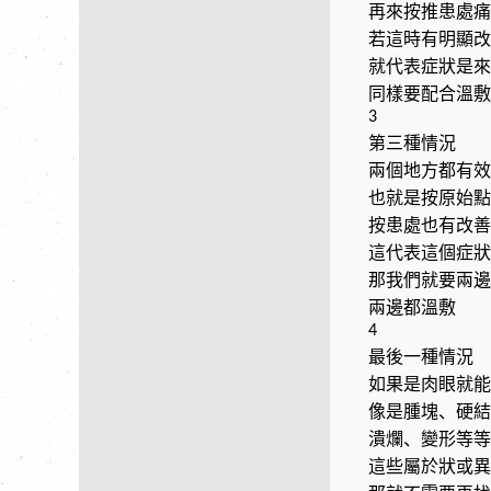
再來按推患處痛
若這時有明顯改
就代表症狀是來
同樣要配合溫敷
3
第三種情況
兩個地方都有效
也就是按原始點
按患處也有改善
這代表這個症狀
那我們就要兩邊
兩邊都溫敷
4
最後一種情況
如果是肉眼就能
像是腫塊、硬結
潰爛、變形等等
這些屬於狀或異