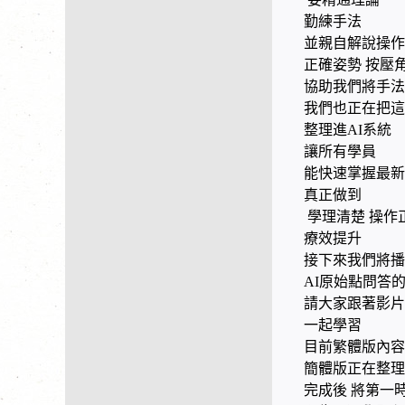
勤練手法
並親自解說操作
正確姿勢 按壓
協助我們將手法
我們也正在把這
整理進AI系統
讓所有學員
能快速掌握最新
真正做到
學理清楚 操作
療效提升
接下來我們將播
AI原始點問答
請大家跟著影片
一起學習
目前繁體版內容
簡體版正在整理
完成後 將第一