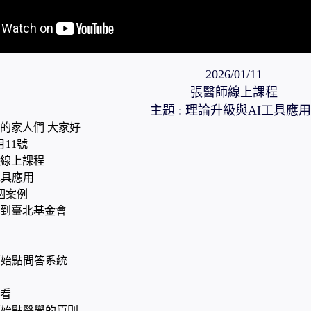
2026/01/11
張醫師線上課程
主題 : 理論升級與AI工具應用
的家人們 大家好
月11號
線上課程
工具應用
個案例
到臺北基金會
原始點問答系統
看
原始點醫學的原則