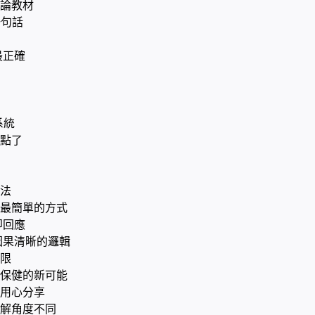
論教材
一句話
最正確
種
系統
點了
法
最簡單的方式
即回應
因果清晰的邏輯
限
保健的新可能
用心分享
解角度不同