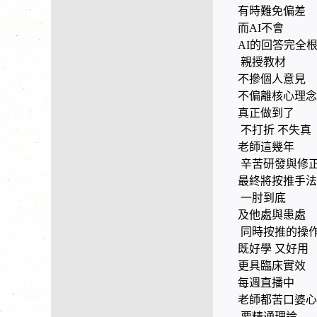
有時難免偏差
而AI不會
AI的回答完全
親授教材
不摻個人意見
不偏離核心理念
真正做到了
不打折 不失真
老師這幾年
辛苦研發與修
最終將按推手
一肘到底
及他處與患處
同時按推的操
既好學 又好用
更具臨床實效
每週直播中
老師都苦口婆
要精通理論