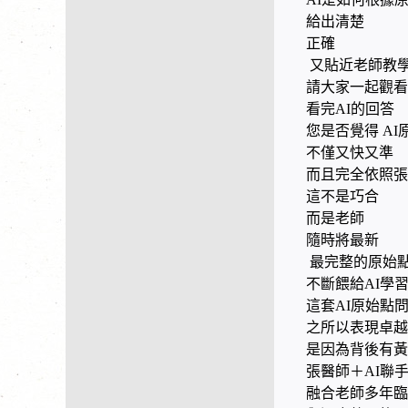
給出清楚
正確
又貼近老師教
請大家一起觀看
看完AI的回答
您是否覺得 A
不僅又快又準
而且完全依照張
這不是巧合
而是老師
隨時將最新
最完整的原始
不斷餵給AI學
這套AI原始點
之所以表現卓越
是因為背後有黃
張醫師＋AI聯
融合老師多年臨