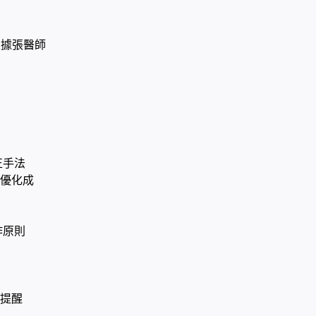
根據張醫師
正手法
法優化成
作原則
心提醒