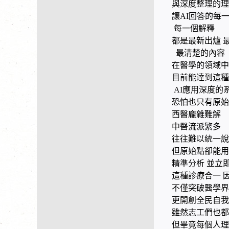
與深度整理的理
讓AI回答的每
每一個解釋
都是最新出爐 
最清楚的內容
在醫學的領域中
目前能達到這
AI應用深度的
恐怕也只有原始
西醫龐雜難解
中醫流派繁多
往往難以統一說
但原始點卻能用
精準分析 並立
這種診療合一 
不僅突破醫學界
更開創全民自我
雖然志工們也都
但畢竟每個人理