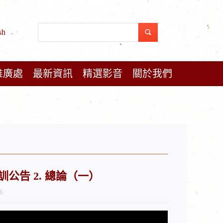
sh
推廣處
最新資訊
精選影音
關於我們
會培訓公告 2. 總論（一）
6