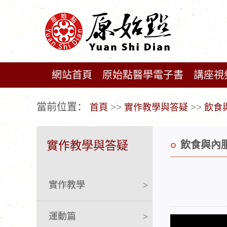
網站首頁
原始點醫學電子書
講座視
广告位不存在!
當前位置：
>>
>>
首頁
實作教學與答疑
飲食
實作教學與答疑
飲食與內
實作教學
>
運動篇
>