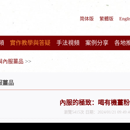
简体版
繁體版
Engli
頻
實作教學與答疑
手法視頻
案例分享
各地
>>
與內服薑品
服薑品
內服的極致：喝有機薑粉
瀏覽5415次 日期：2024/01/21 09:49:4