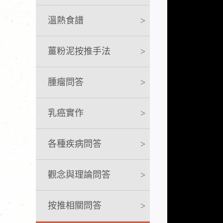
溫熱食譜
>
薑粉泥按推手法
>
腫瘤問答
>
乳癌實作
>
各種疾病問答
>
觀念與理論問答
>
按推相關問答
>