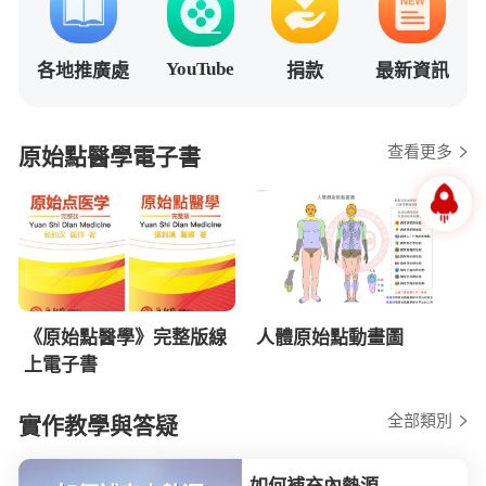
YouTube
各地推廣處
捐款
最新資訊
查看更多
原始點醫學電子書
《原始點醫學》完整版線
人體原始點動畫圖
上電子書
全部類別
實作教學與答疑