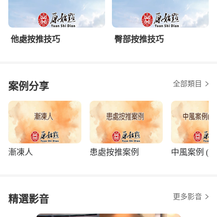
他處按推技巧
臀部按推技巧
全部類目
案例分享
漸凍人
患處按推案例
中風案例 (程
更多影音
精選影音