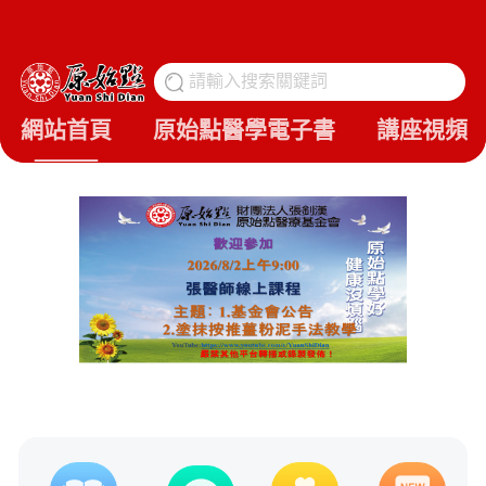
請輸入搜索關鍵詞
搜
網站首頁
原始點醫學電子書
講座視頻