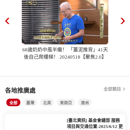
68歲奶奶中風半癱！ 「薑泥推背」41天
後自己爬樓梯！ 20240518【聚焦2.0】
全部類目
各地推廣處
全部
臺灣
北美
東南亞
澳洲
[臺北資訊] 基金會總部 服務
項目與交通位置-2025/6/12 更