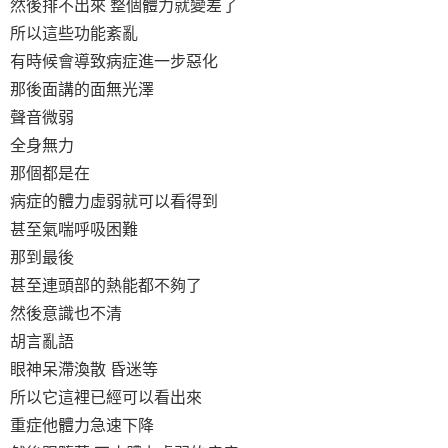
然後排不出來 整個體力就變差了
所以這些功能紊亂
有時候會導致病症進一步惡化
那後面講的面無光澤
聲音微弱
全身無力
那個都是在
病症的體力虛弱就可以看得到
甚至氣喘呼吸困難
那到最後
甚至連頭部的熱能都不夠了
然後意識也不清
胡言亂語
眼神呆滯渙散 昏迷等
所以它這裡已經可以看出來
重症他體力急速下降