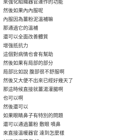
來強化組織器官運作的功能
然後如果內內服呢
內服因為薑粉泥溫補嘛
那通過它的溫補
還可以全面改善體質
增強抵抗力
這個對病情也會有幫助
然後如果有局部的部分
局部比如說 腹部很不舒服啊
然後又大便不出來已經好幾天了
那這時候直接就薑湯灌腸啊
也可以啊
然後還可以
如果眼睛鼻子有特別的問題
還可以通過薑粉 敷眼 噴鼻
來直接溫暖器官 達到怎麼樣