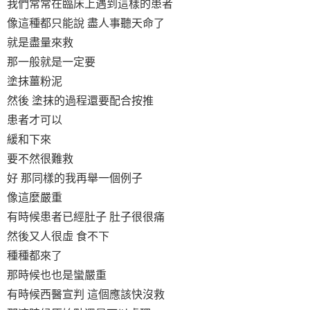
我們常常在臨床上遇到這樣的患者
像這種都只能說 盡人事聽天命了
就是盡量來救
那一般就是一定要
塗抹薑粉泥
然後 塗抹的過程還要配合按推
患者才可以
緩和下來
要不然很難救
好 那同樣的我再舉一個例子
像這麼嚴重
有時候患者已經肚子 肚子很很痛
然後又人很虛 食不下
種種都來了
那時候也也是蠻嚴重
有時候西醫宣判 這個應該快沒救