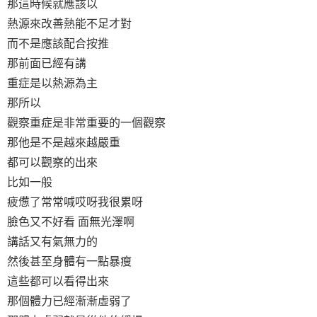
那這時候就應該以
熱源來改善熱能不足才對
而不是應該配合按推
那前面已經有講
重症是以熱源為主
那所以
觀察重症是非常重要的一個觀察
那他是不是越來越嚴重
都可以觀察的出來
比如一般
疲憊了常常喊哎呀我很累呀
臉色又不好看 面無光澤啊
講話又有氣無力的
然後甚至身體有一點暴瘦
這些都可以看得出來
那個體力已經漸漸虛弱了