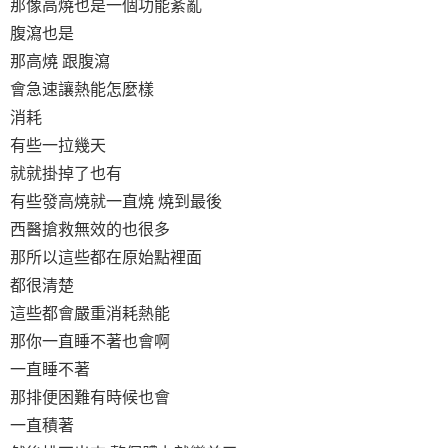
那像高燒也是一個功能紊亂
腹瀉也是
那高燒 跟腹瀉
會急速讓熱能怎麼樣
消耗
有些一拉幾天
就就掛掉了也有
有些發高燒就一直燒 燒到最後
西醫搶救無效的也很多
那所以這些都在原始點裡面
都很清楚
這些都會嚴重消耗熱能
那你一直睡不著也會啊
一直睡不著
那排便困難有時候也會
一直積著