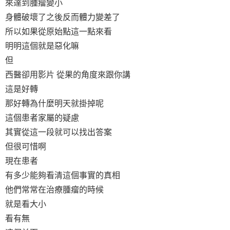
來達到腫瘤變小
身體破壞了之後反而體力變差了
所以如果從原始點這一點來看
明明這個就是惡化嘛
但
西醫卻用影片 從果的角度來跟你講
這是好轉
那好轉為什麼明天就掛掉呢
這個患者家屬的疑慮
其實從這一段就可以找出答案
但很可惜啊
現在患者
有多少能夠看清這個事實的真相
他們常常在治療腫瘤的時候
就是看大小
看有無