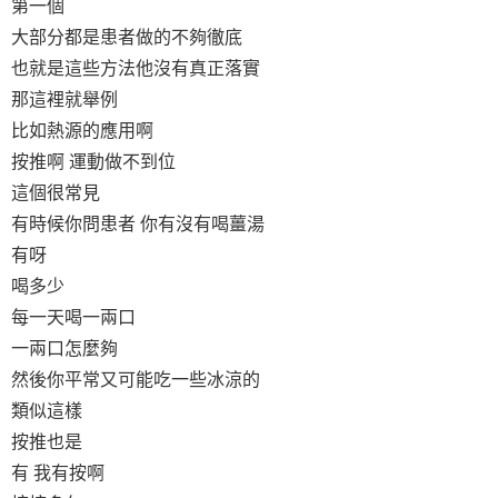
第一個
大部分都是患者做的不夠徹底
也就是這些方法他沒有真正落實
那這裡就舉例
比如熱源的應用啊
按推啊 運動做不到位
這個很常見
有時候你問患者 你有沒有喝薑湯
有呀
喝多少
每一天喝一兩口
一兩口怎麼夠
然後你平常又可能吃一些冰涼的
類似這樣
按推也是
有 我有按啊