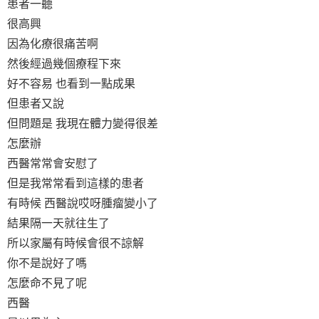
患者一聽
很高興
因為化療很痛苦啊
然後經過幾個療程下來
好不容易 也看到一點成果
但患者又說
但問題是 我現在體力變得很差
怎麼辦
西醫常常會安慰了
但是我常常看到這樣的患者
有時候 西醫說哎呀腫瘤變小了
結果隔一天就往生了
所以家屬有時候會很不諒解
你不是說好了嗎
怎麼命不見了呢
西醫