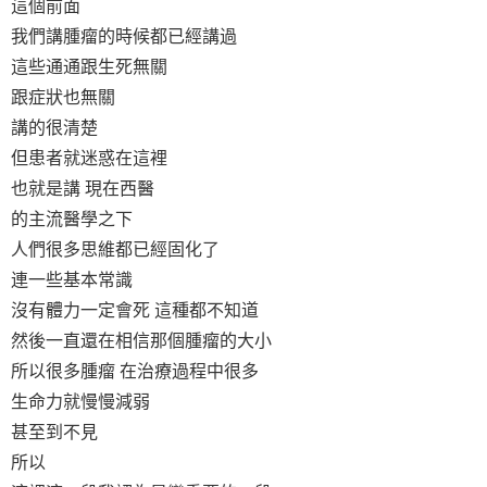
這個前面
我們講腫瘤的時候都已經講過
這些通通跟生死無關
跟症狀也無關
講的很清楚
但患者就迷惑在這裡
也就是講 現在西醫
的主流醫學之下
人們很多思維都已經固化了
連一些基本常識
沒有體力一定會死 這種都不知道
然後一直還在相信那個腫瘤的大小
所以很多腫瘤 在治療過程中很多
生命力就慢慢減弱
甚至到不見
所以