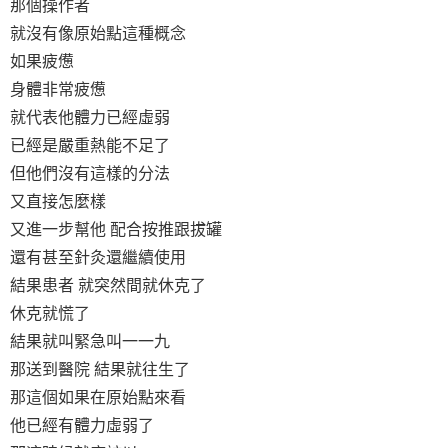
那個操作者
就沒有像原始點這種概念
如果疲憊
身體非常疲憊
就代表他體力已經虛弱
已經是嚴重熱能不足了
但他們沒有這樣的分法
又直接怎麼樣
又進一步幫他 配合按推跟拔罐
還有甚至針灸還繼續使用
結果患者 就突然間就休克了
休克就慌了
結果就叫緊急叫一一九
那送到醫院 結果就往生了
那這個如果在原始點來看
他已經有體力虛弱了