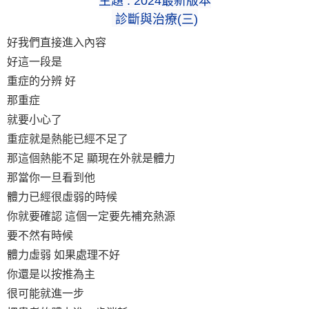
主題 :
2024
最新版本
診斷與治療(三)
好我們直接進入內容
好這一段是
重症的分辨 好
那重症
就要小心了
重症就是熱能已經不足了
那這個熱能不足 顯現在外就是體力
那當你一旦看到他
體力已經很虛弱的時候
你就要確認 這個一定要先補充熱源
要不然有時候
體力虛弱 如果處理不好
你還是以按推為主
很可能就進一步