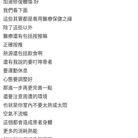
加速修復體傷 好
我們看下面
這些其實都是善用醫療保健之緣
除了這些以外
醫療還有包括按推嘛
正確按推
熱源還包括飲食啊
還有我說的要叮嚀患者
要運動休息
心態要調整好
那進一步再更完善一點
還要注意周遭的環境
也就是你室內不要太熱或太悶
空氣不流暢
這個都會造成患者身體
更多的消耗熱能