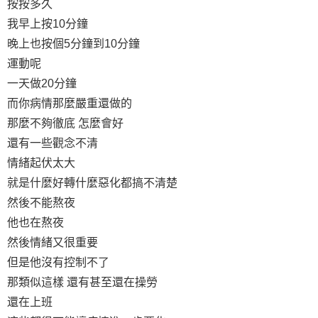
按按多久
我早上按10分鐘
晚上也按個5分鐘到10分鐘
運動呢
一天做20分鐘
而你病情那麼嚴重還做的
那麼不夠徹底 怎麼會好
還有一些觀念不清
情緒起伏太大
就是什麼好轉什麼惡化都搞不清楚
然後不能熬夜
他也在熬夜
然後情緒又很重要
但是他沒有控制不了
那類似這樣 還有甚至還在操勞
還在上班