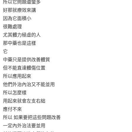
所以它問題還蠻多
好那就療效來講
因為它面積小
很難處理
尤其體力極虛的人
那中藥也是這樣
它
中藥只是提供改善體質
但不能直達體傷位置
所以應用起來
他們外治內治又不能並用
所以怎麼樣
用起來就會左支右絀
應付不來
所以 如果要把這些問題改善
一定內外治法要並用