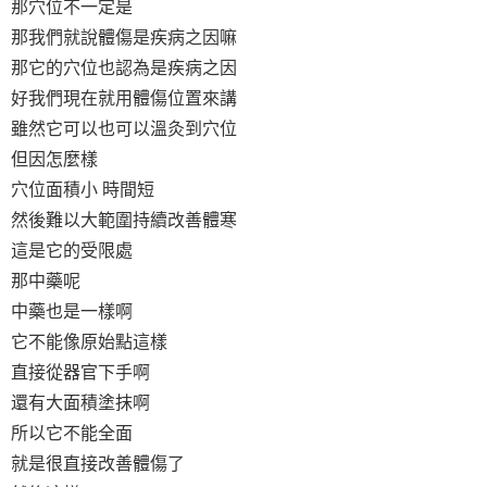
那穴位不一定是
那我們就說體傷是疾病之因嘛
那它的穴位也認為是疾病之因
好我們現在就用體傷位置來講
雖然它可以也可以溫灸到穴位
但因怎麼樣
穴位面積小 時間短
然後難以大範圍持續改善體寒
這是它的受限處
那中藥呢
中藥也是一樣啊
它不能像原始點這樣
直接從器官下手啊
還有大面積塗抹啊
所以它不能全面
就是很直接改善體傷了