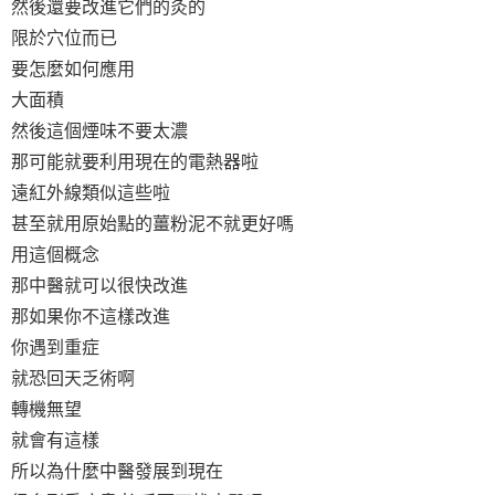
然後還要改進它們的灸的
限於穴位而已
要怎麼如何應用
大面積
然後這個煙味不要太濃
那可能就要利用現在的電熱器啦
遠紅外線類似這些啦
甚至就用原始點的薑粉泥不就更好嗎
用這個概念
那中醫就可以很快改進
那如果你不這樣改進
你遇到重症
就恐回天乏術啊
轉機無望
就會有這樣
所以為什麼中醫發展到現在