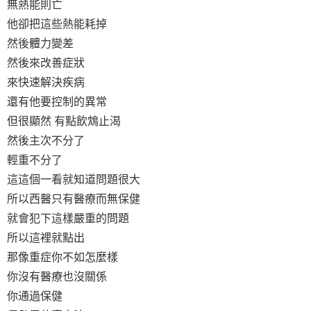
無熱能則亡
他卻把這些熱能耗掉
然後體力變差
然後來改善症狀
來快速解決疾病
還有他要控制的異常
但很顯然 有點飲鴆止渴
然後主次不分了
輕重不分了
這這個一看就知道問題很大
所以西醫只有醫療而無保健
就會犯下這樣嚴重的問題
所以這裡就點出
那像重症你不如怎麼樣
你沒有醫療也沒關係
你通過保健