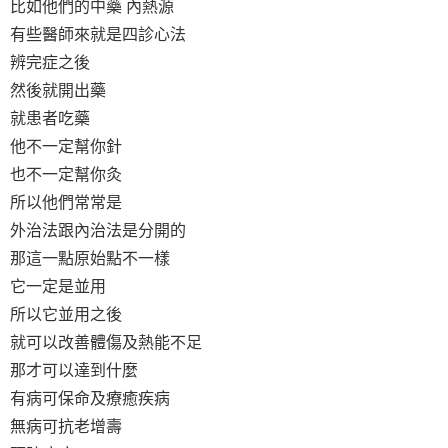
比如他們的中藥 內熱源
有些醫師來就是四診心法
辨完症之後
然後就開出藥
就患者吃藥
他不一定幫你針
也不一定幫你灸
所以他們常常是
外治法跟內治法是分開的
那這一點原始點不一樣
它一定是並用
所以它並用之後
就可以改善體傷及熱能不足
那才可以達到什麼
有病可保命及療癒疾病
無病可抗老增壽