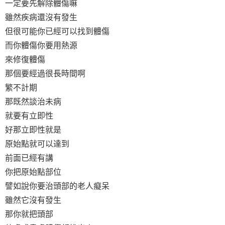
一定要先解除體傷嘛
雖然疾病還沒有發生
但很可能你已經可以找到體傷
而你體傷你要用熱源
來修復體傷
那個要經過很長時間啊
繁不計期
那既然談治未病
就要有立即性
好那立即性就是
原始點就可以達到
前面已經有講
你把原始點部位
譬如說你要治頭部的老人癡呆
雖然它沒有發生
那你就把頭部