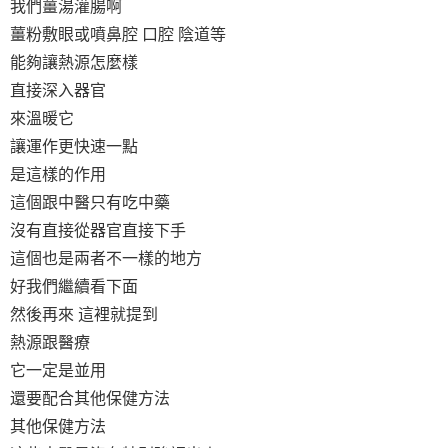
我們薑湯灌腸啊
薑粉敷眼或噴鼻腔 口腔 陰道等
能夠讓熱源怎麼樣
直接深入器官
來溫暖它
讓運作更快速一點
是這樣的作用
這個跟中醫只有吃中藥
沒有直接從器官直接下手
這個也是兩者不一樣的地方
好我們繼續看下面
然後再來 這裡就提到
熱源跟醫療
它一定是並用
還要配合其他保健方法
其他保健方法