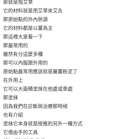
那就是指艾草
它的材料就是用艾草來艾灸
那原始點的外內熱源
它的材料都是以薑為主
那這裡大家看一下
那最常用的
雖然有分這麼多種
那可以內服跟外用的
原始點最常用應該就是屬薑粉泥了
在外用上
它可以大面積塗抹在他處或患處
那塗抹
因為我們在診斷與治療那時候
也有介紹
塗抹它本身就是按推的另外一種方式
它借由手的工具