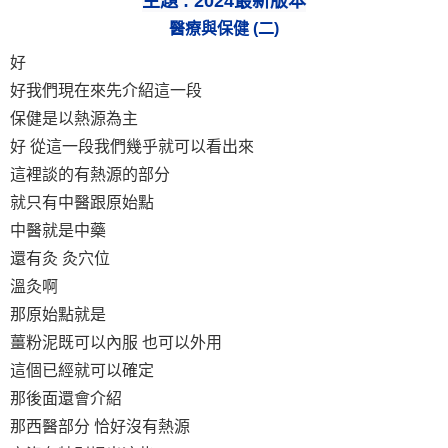
主題 :
2024
最新版本
醫療與保健 (二)
好
好我們現在來先介紹這一段
保健是以熱源為主
好 從這一段我們幾乎就可以看出來
這裡談的有熱源的部分
就只有中醫跟原始點
中醫就是中藥
還有灸 灸穴位
溫灸啊
那原始點就是
薑粉泥既可以內服 也可以外用
這個已經就可以確定
那後面還會介紹
那西醫部分 恰好沒有熱源