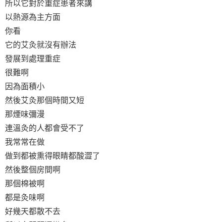
所以它對於重症患者來講
以熱源為主方面
你看
它的艾灸就沒有辦法
發展到處理重症
很難啊
因為面積小
然後艾灸那個時間又短
那煙味彌漫
連溫灸的人都會受不了
我常常在做
做到都被熏得眼睛都酸澀了
然後整個房間啊
那個棉被啊
都是灸味啊
好幾天都散不去