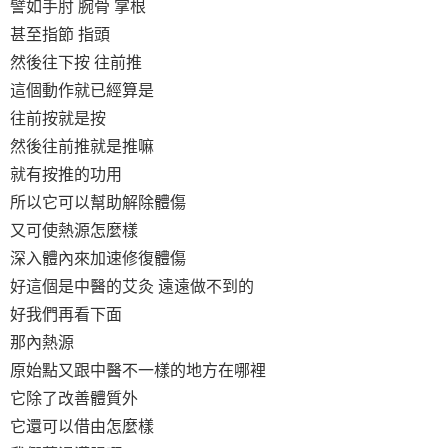
譬如手肘 腕骨 掌根
甚至指節 指頭
然後往下按 往前推
這個動作就已經算是
往前按就是按
然後往前推就是推嘛
就有按推的功用
所以它可以幫助解除體傷
又可使熱源怎麼樣
深入體內來加速修復體傷
好這個是中醫的艾灸 遠遠做不到的
好我們再看下面
那內熱源
原始點又跟中醫不一樣的地方在哪裡
它除了改善體質外
它還可以借由怎麼樣