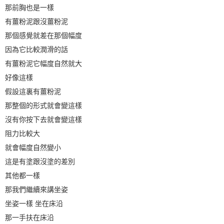
那前胸也是一樣
有薑粉泥跟沒薑粉泥
那個感覺就差在那個幅度
因為它比較潤滑的話
有薑粉泥它幅度自然就大
好像這樣
假設這裏有薑粉泥
那整個的形式就會變這樣
沒有你按下去就會變這樣
阻力比較大
就會幅度自然變小
這是有塗跟沒塗的差別
其他都一樣
那我們繼續來講坐姿
坐姿一樣 坐在床沿
那一手扶在床沿