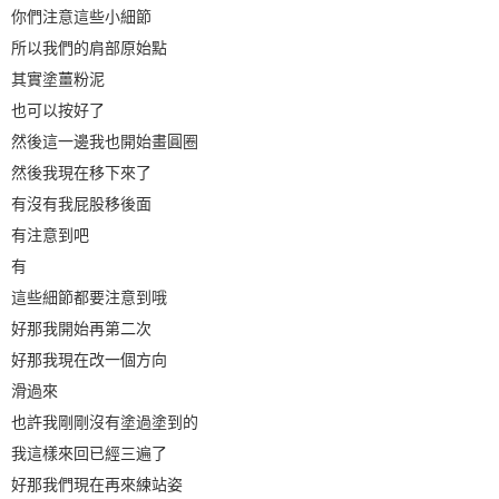
你們注意這些小細節
所以我們的肩部原始點
其實塗薑粉泥
也可以按好了
然後這一邊我也開始畫圓圈
然後我現在移下來了
有沒有我屁股移後面
有注意到吧
有
這些細節都要注意到哦
好那我開始再第二次
好那我現在改一個方向
滑過來
也許我剛剛沒有塗過塗到的
我這樣來回已經三遍了
好那我們現在再來練站姿