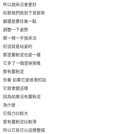
所以放床沿會更好
好那我們按到下背部來
腳還是要往後一點
調整一下姿勢
那一樣一手放床沿
好這就是站姿的
那塗薑粉泥也是一樣
它多了一個塗抹按推
那有薑粉泥
你看 如果它是很滑的話
它就會變這樣
因為如果沒有薑粉泥
為什麼
它阻力比較大
那有薑粉泥比較滑
所以它就可以這樣整個