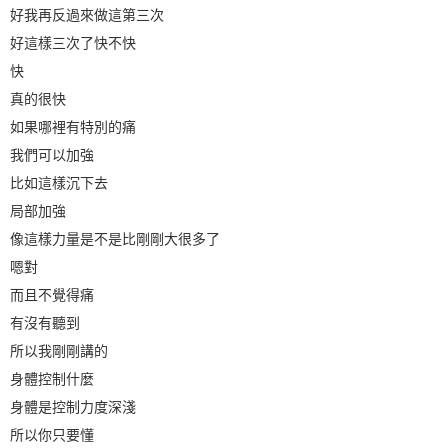
好我再反過來做這第三次
好這樣三次了快不快
快
真的很快
如果哪裡有特別的痛
我們可以加強
比如這樣沉下去
局部加強
像這樣力量是不是比剛剛大很多了
嗯對
而且不覺得痛
有沒有聽到
所以我剛剛講的
身體控制什麼
身體是控制力度深淺
所以你只要懂