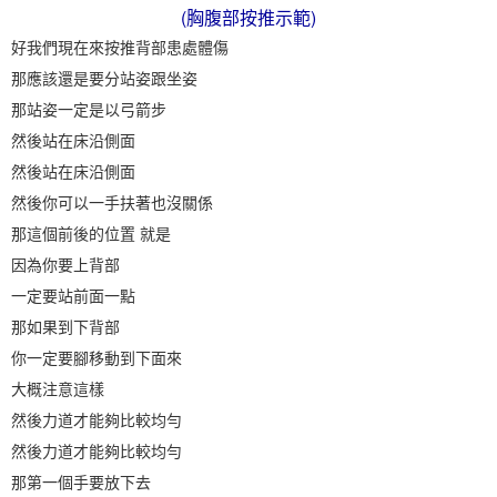
(胸腹部按推示範)
好我們現在來按推背部患處體傷
那應該還是要分站姿跟坐姿
那站姿一定是以弓箭步
然後站在床沿側面
然後站在床沿側面
然後你可以一手扶著也沒關係
那這個前後的位置 就是
因為你要上背部
一定要站前面一點
那如果到下背部
你一定要腳移動到下面來
大概注意這樣
然後力道才能夠比較均勻
然後力道才能夠比較均勻
那第一個手要放下去