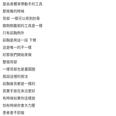
是由身體來帶動手的工具
那按推的時候
背部 一樣可以用到肘骨
跟剛剛腹部的工具是一樣
只有前胸例外
前胸是用這一段 下臂
這是唯一的不一樣
好那我們開始來做
整個背部
一樣背部也是畫圓圈
我說這裡的按法
前胸後背都是一樣的
其實手放在床沿更好
有時候如果你這樣放
怕有時候你會大力壓
患者會不舒服