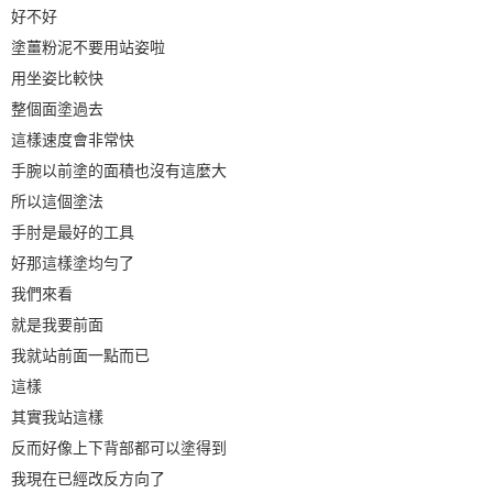
好不好
塗薑粉泥不要用站姿啦
用坐姿比較快
整個面塗過去
這樣速度會非常快
手腕以前塗的面積也沒有這麼大
所以這個塗法
手肘是最好的工具
好那這樣塗均勻了
我們來看
就是我要前面
我就站前面一點而已
這樣
其實我站這樣
反而好像上下背部都可以塗得到
我現在已經改反方向了