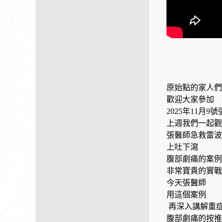
原始點的家人們
歡迎大家參加
2025年11月
上週我們一起觀
張醫師急救雷
上吐下瀉
腹部劇痛的案例
非常寶貴的實戰
今天張醫師
用這個案例
再深入講解重
腹部劇痛的按