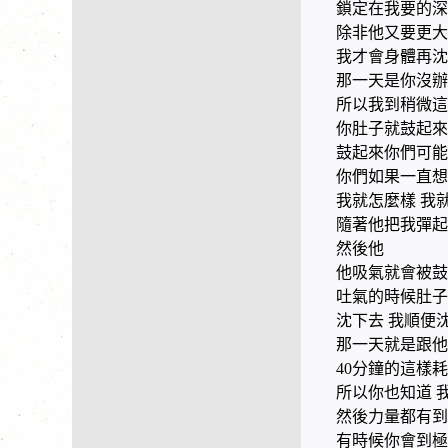
鎖定在我要的深
除非他又要更大
我才會身體再沈
那一天是你沒辦
所以我到稍微這
你肚子就鼓起來
鼓起來你們可能
你們如果一直想
我就怎麼樣 我
隨著他把我彈起
然後他
他吸氣就會被鼓
吐氣的時候肚子
沈下去 我順便
那一天就是跟他
40分鐘的這樣耗
所以你也知道 
然後力量都有到
有時候你會到極