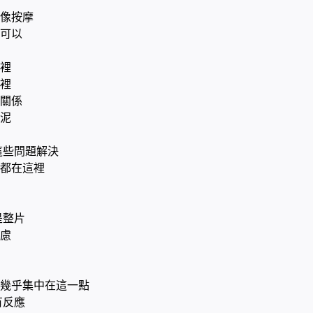
像按摩
可以
裡
裡
關係
泥
這些問題解決
都在這裡
是整片
慮
幾乎集中在這一點
有反應