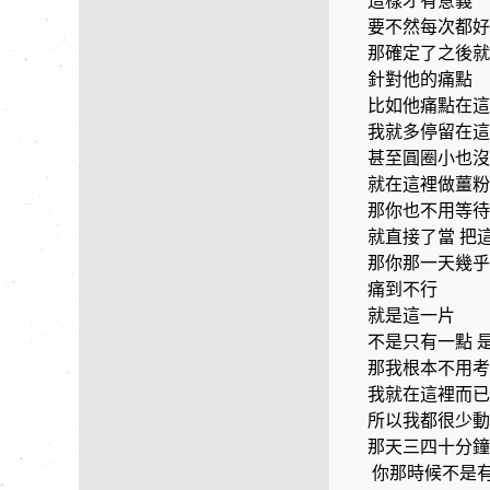
這樣才有意義
要不然每次都好
那確定了之後就
針對他的痛點
比如他痛點在這
我就多停留在這
甚至圓圈小也沒
就在這裡做薑粉
那你也不用等待
就直接了當 把
那你那一天幾乎
痛到不行
就是這一片
不是只有一點 
那我根本不用考
我就在這裡而已
所以我都很少動
那天三四十分鐘
你那時候不是