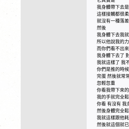
它其實是
我身體帶下去是
這樣接觸都很柔
就沒有一種落差
然後
我身體下去我就
所以他說我的力
而你們看不出來
我身體下去了 
我就這樣了 我
你們是推的時候
完蛋 然後就常
忽輕忽重
你看我帶下來的
我的手就完全鬆
你看 有沒有 我
然後身體完全鬆
我就這樣跟他耗
然後就這個就已