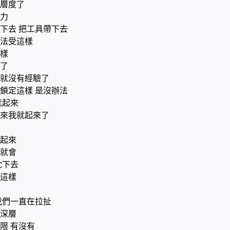
層度了
力
下去 把工具帶下去
法受這樣
樣
了
就沒有經驗了
鎖定這樣 是沒辦法
就起來
來我就起來了
起來
就會
沈下去
這樣
我們一直在拉扯
深層
限 有沒有