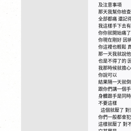
及注意事項
那天我幫你檢
全部都痛 還記
我這樣手下去有
你你就開始痛了
你現在剛好 因
你這裡也輕鬆 
那一天我就說他
也是不得了的 
我那時候就擔心
你說可以
結果隔一天就倒
跟你們講一個手
身體跟手是同時
不要這樣
這個就壓了 對
你們一般都會犯
這樣就壓了 對