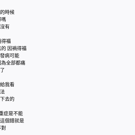
查的時候
得嗎
沒有
禍得福
真的 因禍得福
發病可能
因為全部都痛
了
給我看
法
下去的
重症是不能
這個錯就是
不對