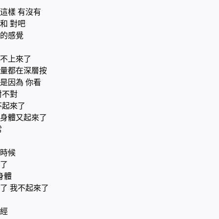
這樣 有沒有
和 對吧
的感覺
不上來了
量都在深層按
是因為 你看
對不對
不起來了
身體又起來了
常
時候
了
身體
了 我不起來了
經