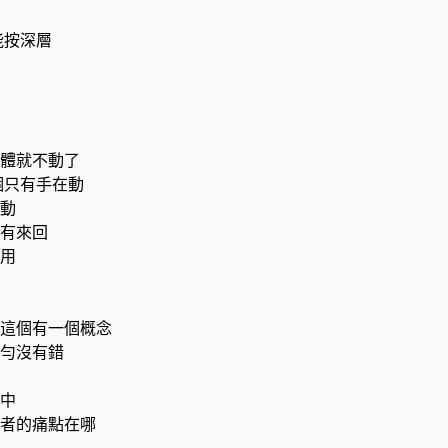
能按深層
體就不動了
個只有手在動
動
有來回
用
這個有一個概念
勻沒有錯
中
者的痛點在哪