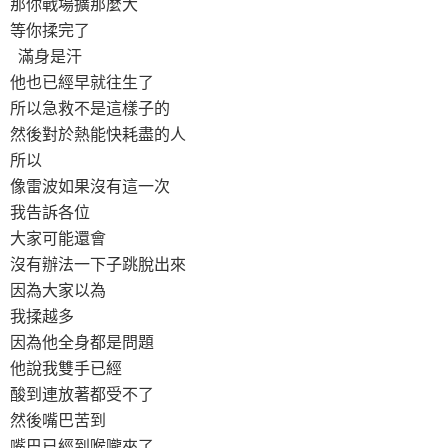
那你戰場擴那麼大
等你揉完了
滿身是汗
他也已經早就往生了
所以急救不是這樣子的
然後對於熱能快耗盡的人
所以
像雷波如果沒有這一次
我告訴各位
大家可能還會
沒有辦法一下子跳脫出來
因為大家以為
我揉越多
因為他全身都是問題
他說我雙手已經
酸到連放著都受不了
然後嘴巴苦到
嘴巴已經到喉嚨來了