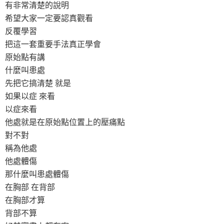
有非常清楚的說明
希望大家一定要認真觀看
反覆學習
把這一套重要手法真正學會
原始點有講
什麼叫患處
先把它搞清楚 就是
如果以症 來看
以症來看
他處就是在原始點位置上的壓痛點
對不對
稱為他處
他處體傷
那什麼叫患處體傷
在胸部 在背部
在胸部才算
背部不算