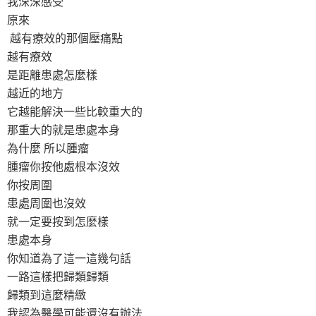
我深深感受
原來
越有療效的那個壓痛點
越有療效
是距離患處怎麼樣
越近的地方
它越能解決一些比較重大的
那重大的就是患處本身
為什麼 所以腫瘤
腫瘤你按他處根本沒效
你按周圍
患處周圍也沒效
就一定要按到怎麼樣
患處本身
你知道為了這一這幾句話
一路這樣把歸類歸類
歸類到這麼精緻
我認為醫學可能還沒有辦法