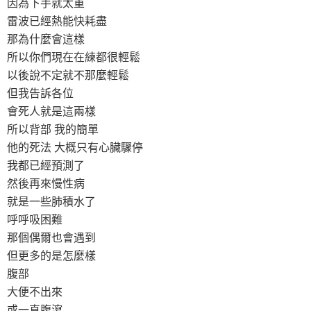
因為下手就太重
雷波已經熱能快耗盡
那為什麼會這樣
所以你們現在在練都很輕鬆
以後說不定就不那麼輕鬆
但我告訴各位
會死人就是這兩樣
所以背部 我的簡單
他的死法 大概只有心臟驟停
我都已經預測了
然後再來慢性病
就是一些肺積水了
呼呼吸困難
那個偶爾也會遇到
但更多的是怎麼樣
腹部
大便不出來
或一直腹瀉