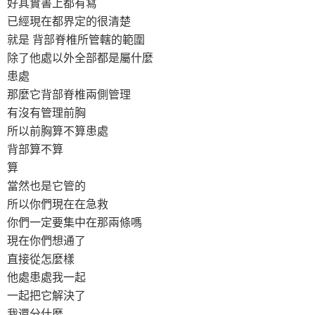
好其實書上都有寫
已經現在都界定的很清楚
就是 背部脊椎所管轄的範圍
除了他處以外全部都是屬什麼
患處
那麼它背部脊椎兩側管理
有沒有管理前胸
所以前胸算不算患處
背部算不算
算
當然也是它管的
所以你們現在在急救
你們一定要集中在那兩條嗎
現在你們想通了
直接從怎麼樣
他處患處我一起
一起把它解決了
我還分什麼