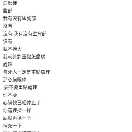
怎麼樣
腹部
我有沒有塗胸部
沒有
沒有 我有沒有塗背部
沒有
我不擴大
我就針對重點怎麼樣
處理
會死人一定是重點處理
那心臟驟停
要不要重點處理
你不要
心臟快已經停止了
你這裡揉一揉
屁股再揉一下
補充一下