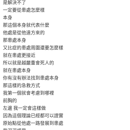
是解決不了
一定要從患處怎麼樣
本身
那這個本身就代表什麼
他處是從他遠方來的
那患處本身
又比症的患處周圍還要怎麼樣
就在患處更接近
所以就是越嚴重會死人的
就在患處本身
你有沒有辦法找到患處本身
那這樣的急救方式
我第一個就會考慮到哪裡
前胸的
左邊 我一定會這樣做
因為這個理論已經都可以證實
原始點從他處一路發展到患處