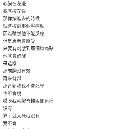
心臟在左邊
我就按左邊
那你按進去的時候
就會按到那個壓痛點
因為雖然他不能反應
但是患者會感受
只要有刺激到那個壓痛點
他就會甦醒
是這樣
那前胸沒有效
再來背部
那背部我也不會死守
也不會說
哎呀我就按脊椎兩側這樣
沒有
算了就大概就沒有
我不會