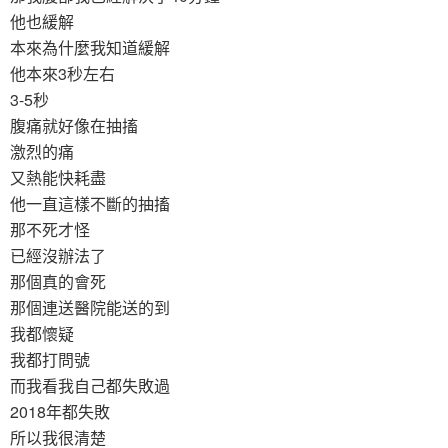
他也緩解
本來為什麼我知道緩解
他本來3秒左右
3-5秒
腹痛就好像在抽搐
激烈的痛
又熱能快耗盡
他一直這樣不斷的抽搐
那不死才怪
已經沒辦法了
那個真的會死
那個連送醫院能送的到
我都懷疑
我都打問號
而我看我自己都失敗過
2018年都失敗
所以我很清楚