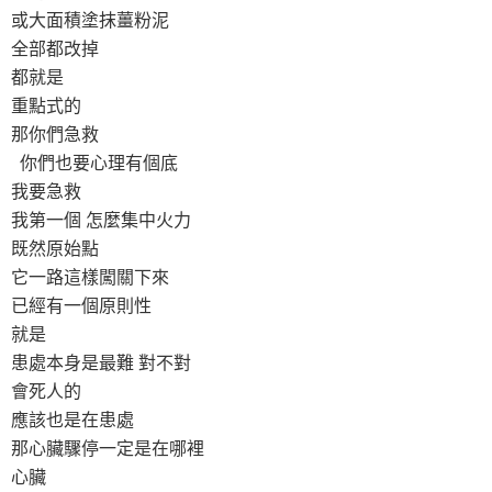
或大面積塗抹薑粉泥
全部都改掉
都就是
重點式的
那你們急救
你們也要心理有個底
我要急救
我第一個 怎麼集中火力
既然原始點
它一路這樣闖關下來
已經有一個原則性
就是
患處本身是最難 對不對
會死人的
應該也是在患處
那心臟驟停一定是在哪裡
心臟