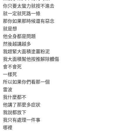
你只要太蠻力就按不進去
就一定就死路一條
那你如果那時候還有惡念
就是想
他全身都是問題
然後越講越多
我趕緊大面積塗薑粉泥
我大面積幫他按推解除體傷
會不會死
一樣死
所以如果你們看那一個
雷波
我什麼都不
他講了那麼多症狀
我說都放下
我只有處理一件事
哪裡