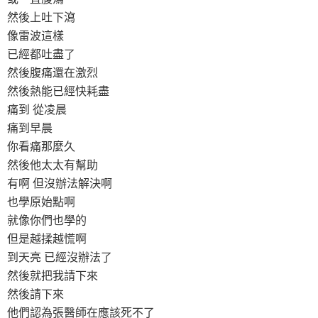
然後上吐下瀉
像雷波這樣
已經都吐盡了
然後腹痛還在激烈
然後熱能已經快耗盡
痛到 從凌晨
痛到早晨
你看痛那麼久
然後他太太有幫助
有啊 但沒辦法解決啊
也學原始點啊
就像你們也學的
但是越揉越慌啊
到天亮 已經沒辦法了
然後就把我請下來
然後請下來
他們認為張醫師在應該死不了