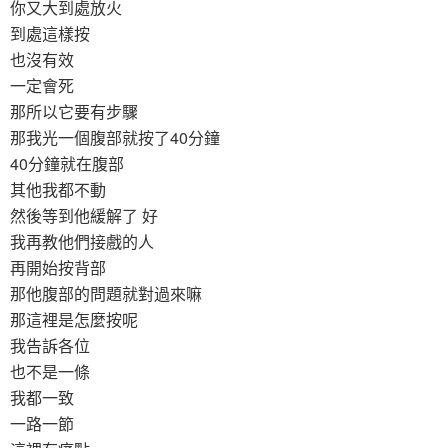
你又大到處放火
到處這樣按
也沒有效
一定會死
那所以它要有步驟
那我光一個腹部就按了40分鐘
40分鐘就在腹部
其他我都不動
然後等到他緩解了 好
我再教他們接戲的人
再開始按背部
那他腹部的問題就對過來嘛
那這裡是怎麼按呢
我告訴各位
也不是一條
我都一致
一路一節