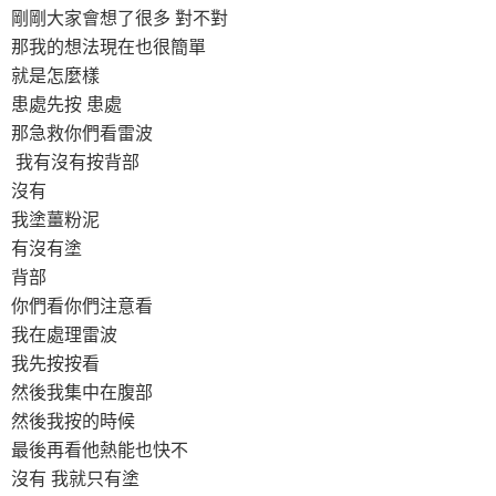
剛剛大家會想了很多 對不對
那我的想法現在也很簡單
就是怎麼樣
患處先按 患處
那急救你們看雷波
我有沒有按背部
沒有
我塗薑粉泥
有沒有塗
背部
你們看你們注意看
我在處理雷波
我先按按看
然後我集中在腹部
然後我按的時候
最後再看他熱能也快不
沒有 我就只有塗