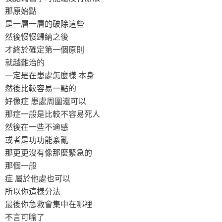
那原始點
是一層一層的破除這些
然後慢慢歸納之後
才終於確定第一個原則
就越難治的
一定是在患處怎麼樣 本身
然後比較容易一點的
好像症 患處周圍還可以
那症一般是比較不容易死人
然後在一些不適感
或者是功功能紊亂
那更更沒有像那麼緊急的
那個一般
症 屬於他處也可以
所以你這樣分法
最後你急救會集中在哪裡
不言可喻了