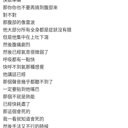
那你你也不要再搞到腹部來
對不對
那腹部的像雷波
他大部分所有全身都是症狀沒有錯
但是他集中在上吐下瀉
然後腹痛劇烈
然後已經氣息很微弱了
呼吸都有一點快
快呼不到氣那種感覺
他講話已經
那個聲音幾乎都聽不到了
一定要貼到他嘴巴
那個不就是熱能
已經快耗盡了
那這個會死的
我一看就知道會死的
然後手法又不行的時候