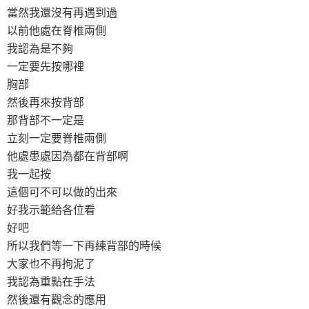
當然我還沒有再遇到過
以前他處在脊椎兩側
我認為是不夠
一定要先按哪裡
胸部
然後再來按背部
那背部不一定是
立刻一定要脊椎兩側
他處患處因為都在背部啊
我一起按
這個可不可以做的出來
好我示範給各位看
好吧
所以我們等一下再練背部的時候
大家也不再拘泥了
我認為重點在手法
然後還有觀念的應用