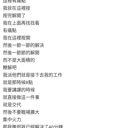
這裡有痛點
我就在這裡按
按完解開了
我在上面再找找看
有痛點
我在這裡按開
然後一節一節的解決
然後一節節的解開
而不是大面積的
瞭解吧
我派他們就是接下去我的工作
就是那時候8點
我要講課的時候
就直接做這一件事
就是交代
然後不要戰場擴大
集中火力
那我腹部我已經解決了40分鐘