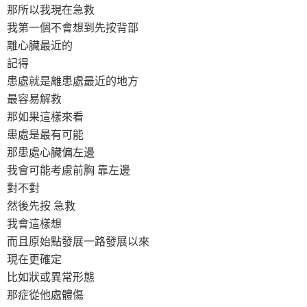
那所以我現在急救
我第一個不會想到先按背部
離心臟最近的
記得
患處就是離患處最近的地方
最容易解救
那如果這樣來看
患處是最有可能
那患處心臟偏左邊
我會可能考慮前胸 靠左邊
對不對
然後先按 急救
我會這樣想
而且原始點發展一路發展以來
現在更確定
比如狀或異常形態
那症從他處體傷