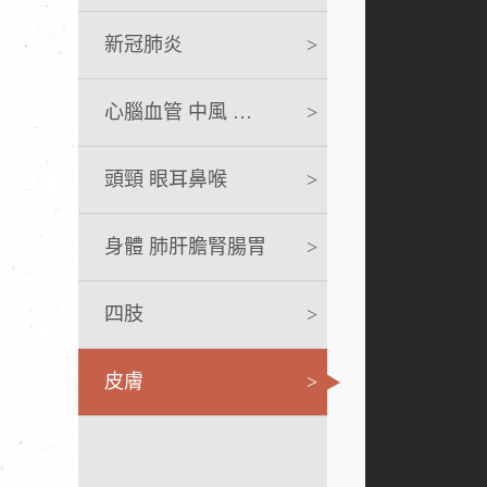
新冠肺炎
>
心腦血管 中風 急救
>
頭頸 眼耳鼻喉
>
身體 肺肝膽腎腸胃
>
四肢
>
皮膚
>