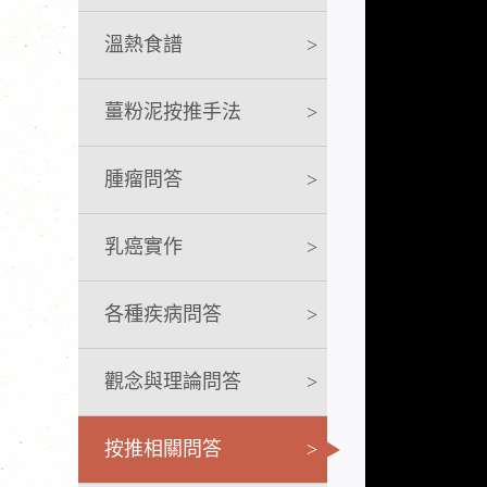
溫熱食譜
>
薑粉泥按推手法
>
腫瘤問答
>
乳癌實作
>
各種疾病問答
>
觀念與理論問答
>
按推相關問答
>