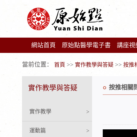
網站首頁
原始點醫學電子書
講座視
广告位不存在!
當前位置：
>>
>>
首頁
實作教學與答疑
按推
實作教學與答疑
按推相關
實作教學
>
運動篇
>