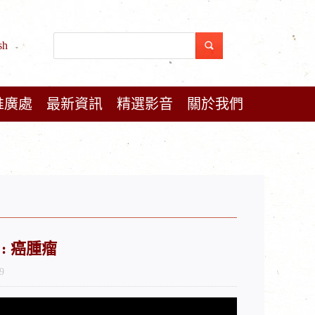
sh
推廣處
最新資訊
精選影音
關於我們
 : 癌腫瘤
9