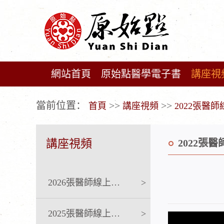
網站首頁
原始點醫學電子書
講座視
广告位不存在!
當前位置：
>>
>>
首頁
講座視頻
2022張醫
講座視頻
2022張
2026張醫師線上課程
>
2025張醫師線上課程
>