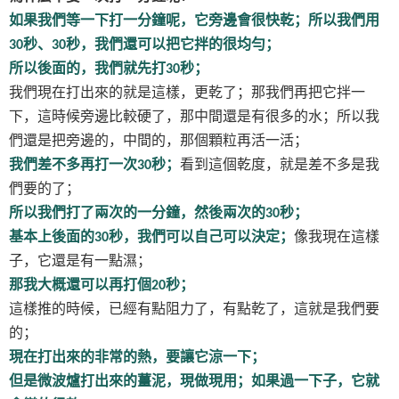
如果我們等一下打一分鐘呢，它旁邊會很快乾；所以我們用
秒、
秒，我們還可以把它拌的很均勻；
30
30
所以後面的，我們就先打
秒；
30
我們現在打出來的就是這樣，更乾了；那我們再把它拌一
下，這時候旁邊比較硬了，那中間還是有很多的水；所以我
們還是把旁邊的，中間的，那個顆粒再活一活；
我們差不多再打一次
秒；
看到這個乾度，就是差不多是我
30
們要的了；
所以我們打了兩次的一分鐘，然後兩次的
秒；
30
基本上後面的
秒，我們可以自己可以決定；
像我現在這樣
30
子，它還是有一點濕；
那我大概還可以再打個
秒；
20
這樣推的時候，已經有點阻力了，有點乾了，這就是我們要
的；
現在打出來的非常的熱，要讓它涼一下；
但是微波爐打出來的薑泥，現做現用；如果過一下子，它就