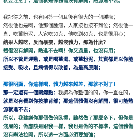
就要注意了，
這個就是你體傷沒有解開，熱源進不去。
我記得之前，也有回答一個耳後有很大的一個腫瘤；
然後他也是啊，他那個腫瘤，人家按也按不到位；然後他一
直，吃薑粉泥，人家吃
克，他吃到
克，也是很用心；
30
60
結果人越吃，反而暴瘦，越沒體力，那為什麼？
體傷沒有解開，熱進不去啊！你又過量，也沒有用；
所以不管是運動，或是喝薑湯、或薑粉泥，其實都是以你能
接受、吸收，且病情得以改善，為最高原則；
那很明顯，你這樣喝，體力越來越差，那就不對了！
那一定還有一個關鍵點：
我認為你整個的問，你一直在問，
就是沒有看到你按推背部；那這個體傷沒有解開，很可能熱
源就進不去；
所以，我建議你那個做俯臥撐，雖然做了那麼多下，但你是
淺層的；做應該是跟我一樣，我也是做的不標準，這個體傷
沒有辦法拉開，所以這一方面必須要加強；