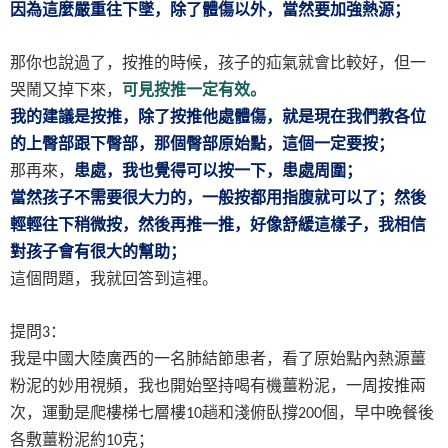
因為這麼嚴重往下墜，除了體傷以外，當然要加強熱源；
那你也說過了，按推的時候，孩子的疝氣就會比較好，但一
哭鬧又掉下來，
可見按推一定有效。
我的建議是按推，除了按推他處體傷，就是現在我們教各位
的上臀部跟下臀部，那個臀部原始點，這個一定要按；
那再來，
患處，我也覺得可以按一下，患處周圍；
當然孩子不需要很大力的，一般按都用指腹就可以了；然後
輕輕往下稍微按，然後再推一推，好像舒緩這樣子，我相信
對孩子會有很大的幫助；
這個問題，我就回答到這裡。
提問
：
3
我是中國大陸廣西的一名肺結節患者，看了原始點內熱源薑
粉泥的妙用視頻，我也開始堅持喝有機薑粉泥，一周按推兩
次，運動是爬樓梯七層樓
趟和淺俯臥撐
個，早中晚餐後
10
200
各敷薑粉泥約
克；
10