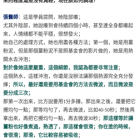
來的程度還是沒有減輕，現在該如何調理？
張醫師
：這是學員提問，她陰部癢；
尤其外陰部，她說癢到會持續四個小時，甚至連全身都癢起
來，人情緒都不能平穩，很想發火；
她自己的處理方式，她也用盡各種方法；第一個，她是用薑
粉泥，但是那個薑粉泥不是照基金會的影片做的，她是用熱
開水去沖泡；
對於像她這麼嚴重，這個細節，我認為都要非常注意
；
這個熱水，這樣沖泡，你還是沒辦法讓那個熱源完全充分發
揮；
所以，最好還是要用基金會的方法去微波，而且微波是
要分成三次；
那第一次出來，比方說要用
分多鐘，那出來之後，還要把它
1
攪均勻一點；那等均勻了，再去微波，比如
秒；然後再
40-50
拿出來，再把它攪均勻一點，再去微波
秒；
那這樣等於讓
30
薑粉也好像煮過，熟透了，那這樣會很滑；你在塗的時候，
會很滑；那滑，它比較容易被吸收
；