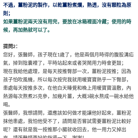
不過，薑粉泥的製作，以乾薑粉煮爛，熟透，沒有顆粒為原
則；
如果薑粉泥兩天沒有用完，要放在冰箱裡面冷藏；使用的時
候，再加熱就可以了。
提問
：
2
您好，張醫師，孩子現在
歲了，他是兩個月時得的腹股溝疝
1
氣，掉到陰囊裡了，平時站起來或者哭鬧用力時會更鼓；
現在我給他處理，是每天按推臀部一次，薑粉泥按推；因為
孩子怕吹風機，所以每次按完我就用暖寶寶熱乎一下臀部，
患處每天按推多次，在他白天睡覺和晚上用暖寶寶溫敷，內
熱源每次熬煮
克參，加幾片薑，大概
碗水熬成一碗水給他
25
3
喝。
張醫師，我想請問，還應該如何做才能讓他好起來，薑粉泥
抹他患處，我怕他受不了，請問是否嘗試需要薑粉泥比較好
呢？還有就是我一按推那小腸就收回去，他一用力又掉出
來，請張醫師更好的指導一下，謝謝！