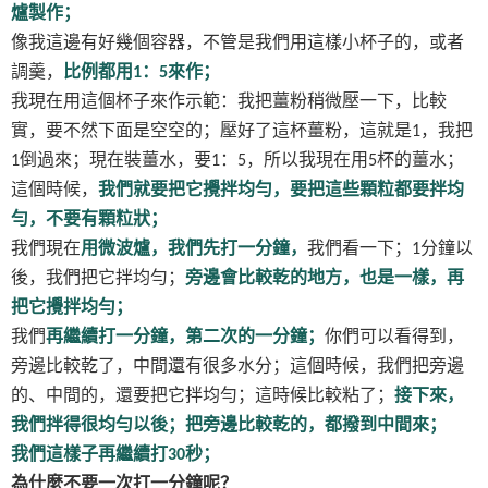
爐製作；
像我這邊有好幾個容器，不管是我們用這樣小杯子的，或者
調羹，
比例都用
：
來作；
1
5
我現在用這個杯子來作示範：我把薑粉稍微壓一下，比較
實，要不然下面是空空的；壓好了這杯薑粉，這就是
，我把
1
倒過來；現在裝薑水，要
：
，所以我現在用
杯的薑水；
1
1
5
5
這個時候，
我們就要把它攪拌均勻，要把這些顆粒都要拌均
勻，不要有顆粒狀；
我們現在
用微波爐，我們先打一分鐘，
我們看一下；
分鐘以
1
後，我們把它拌均勻；
旁邊會比較乾的地方，也是一樣，再
把它攪拌均勻；
我們
再繼續打一分鐘，第二次的一分鐘；
你們可以看得到，
旁邊比較乾了，中間還有很多水分；這個時候，我們把旁邊
的、中間的，還要把它拌均勻；這時候比較粘了；
接下來，
我們拌得很均勻以後；把旁邊比較乾的，都撥到中間來；
我們這樣子再繼續打
秒；
30
為什麼不要一次打一分鐘呢？