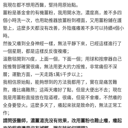
我現在都不想用西醫，堅持用原始點。
薑粉是基金會的有機薑粉，我用開水泡，濃度高，差不多四
個小時洗一次，也用助推器放薑粉到裡面，又用薑粉鋪在護
墊上，這麼多天都沒有改善，外陰瘙癢差不多可以持續
個小
4
時。
然後又癢到全身神經一樣，無法平靜下來，已經這樣進行了
一個星期，都是這樣反反復複癢；
溫敷毯開到
度，上面一個，下面一個；用球和按摩器自己
70
按推臀部確實很痛，無法用更大的力按推，非常痛但不深
層；運動方面，一天走路
萬
千步以上；
1
5
我相信原始點，能夠想到的方法我都用了，實在是痛苦難
熬，癢比痛難熬；這兩天癢好了點，但是大便出不去；現在
我是用薑粉直接放在陰道裡，很痛，但是不會癢，不然癢的
全身要發火。這麼多天了，癢起來就是致命的，無法正常工
作；
請問張醫師，濃薑湯洗沒有效果，改用薑粉也難止癢，癢起