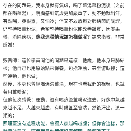
存在的問題是，我本身就有氣虛，喝了薑湯薑粉泥後（之前
都在喝薑湯），明顯感到氣虛更加嚴重了，動不動就出汗，
有點喘，腿很累，又怕冷；但又不敢放鬆對肺結節的調理，
仍堅持喝薑粉泥，希望堅持喝薑粉泥能改善體質，因變果
轉，消除疾病；
像我這種情況該怎樣做呢？
請求指教，非常
感謝！
張醫師：這位學員問他的問題是這樣：他說，他本身是肺結
核；他自己也用原始點來保養，包括運動，甚至俯臥撐；這
些運動，他也做；
然後，本身也曾經喝過濃薑湯；現在也看我們的視頻，也試
著用薑粉泥；
但他每次感覺：運動，還有喝這些薑粉泥進去，好像中氣越
來越不足，人越來越虛，有時候甚至會喘，然後汗出，這一
類的；
照理薑沒有這種功能，會讓人家越喝越虛；但你會這樣，那