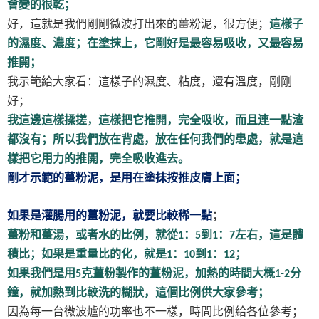
會變的很乾；
好，這就是我們剛剛微波打出來的薑粉泥，很方便；
這樣子
的濕度、濃度；在塗抹上，它剛好是最容易吸收，又最容易
推開；
我示範給大家看：這樣子的濕度、粘度，還有溫度，剛剛
好；
我這邊這樣揉搓，這樣把它推開，完全吸收，而且連一點渣
都沒有；所以我們放在背處，放在任何我們的患處，就是這
樣把它用力的推開，完全吸收進去。
剛才示範的薑粉泥，是用在塗抹按推皮膚上面；
如果是灌腸用的薑粉泥，就要比較稀一點
；
薑粉和薑湯，或者水的比例，就從
：
到
：
左右，這是體
1
5
1
7
積比；如果是重量比的化，就是
：
到
：
；
1
10
1
12
如果我們是用
克薑粉製作的薑粉泥，加熱的時間大概
分
5
1-2
鐘，就加熱到比較洗的糊狀，這個比例供大家參考；
因為每一台微波爐的功率也不一樣，時間比例給各位參考；