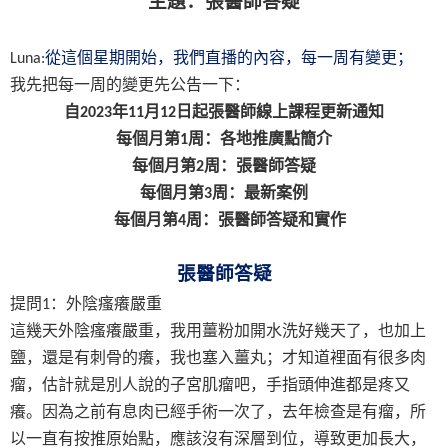
主題：張醫師答疑
從這個星期開始，我們直播的內容，每一周有變更；
Luna:
我先把每一周的變更先公告一下：
自
年
月
日起張醫師線上課程更新通知
2023
11
12
每個月第
周：各地推廣點簡介
1
每個月第
周：張醫師答疑
2
每個月第
周：最新案例
3
每個月第
周：張醫師答疑和實作
4
張醫師答疑
提問
：外陰瘙癢嚴重
1
這幾天外陰瘙癢嚴重，我用薑粉加開水洗好幾天了，也加上
鹽，還是有刺骨的癢，我也塞入薑丸；才知道裡面有很多肉
瘤，估計就是別人說的子宮肌瘤吧，手指頭伸進都是疼又
癢。因為之前有息肉已經手術一次了，去年檢查是有瘤，所
以一直有按推原始點，應該沒有深層到位，導致更加長大，