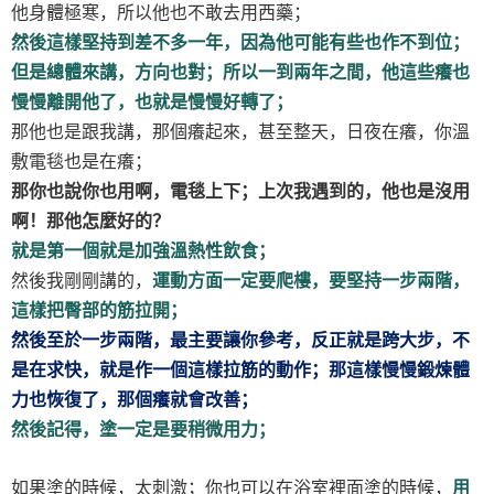
他身體極寒，所以他也不敢去用西藥；
然後這樣堅持到差不多一年，因為他可能有些也作不到位；
但是總體來講，方向也對；所以一到兩年之間，他這些癢也
慢慢離開他了，也就是慢慢好轉了；
那他也是跟我講，那個癢起來，甚至整天，日夜在癢，你溫
敷電毯也是在癢；
那你也說你也用啊，電毯上下；上次我遇到的，他也是沒用
啊！那他怎麼好的？
就是第一個就是加強溫熱性飲食；
然後我剛剛講的，
運動方面一定要爬樓，要堅持一步兩階，
這樣把臀部的筋拉開；
然後至於一步兩階，最主要讓你參考，反正就是跨大步，不
是在求快，就是作一個這樣拉筋的動作；那這樣慢慢鍛煉體
力也恢復了，那個癢就會改善；
然後記得，塗一定是要稍微用力；
如果塗的時候，太刺激；你也可以在浴室裡面塗的時候，
用