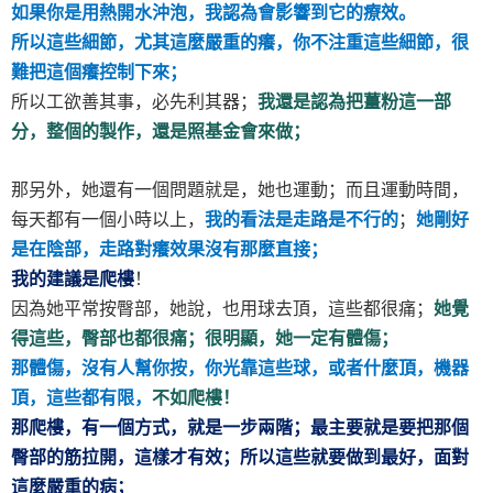
如果你是用熱開水沖泡，我認為會影響到它的療效。
所以這些細節，尤其這麼嚴重的癢，你不注重這些細節，很
難把這個癢控制下來；
所以工欲善其事，必先利其器；
我還是認為把薑粉這一部
分，整個的製作，還是照基金會來做；
那另外，她還有一個問題就是，她也運動；而且運動時間，
每天都有一個小時以上，
我的看法是走路是不行的
；
她剛好
是在陰部，走路對癢效果沒有那麼直接；
我的建議是爬樓
！
因為她平常按臀部，她說，也用球去頂，這些都很痛；
她覺
得這些，臀部也都很痛；很明顯，她一定有體傷；
那體傷，沒有人幫你按，你光靠這些球，或者什麼頂，機器
頂，這些都有限，
不如爬樓！
那爬樓，有一個方式，就是一步兩階；最主要就是要把那個
臀部的筋拉開，這樣才有效；所以這些就要做到最好，面對
這麼嚴重的病；