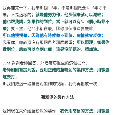
我再補充一下，我舉那個
年，不是那個做要
、
年才不
1-2
1
2
癢，不是這樣的；
就是他努力作，他那個癢就可以減輕；
他也跟我講，如果作的到位，當下就可以有
、
個小時都不
3
4
癢；
要不然，他
小都在癢，比你那個癢還要嚴重；
24
所以他慢慢做，因為他有時候做不到位，病情就會反復；
我看你，應該還沒有那個患者那麼嚴重；
所以照理，如果你
做到位，應該可以立刻止癢，這是沒問題的，請加油。
謝謝老師回答，外陰瘙癢嚴重的這個提問；
Luna:
老師剛剛有提到說，要用正確的薑粉泥的製作方法，用微波
爐去打；
那我們把這一段薑粉泥製作的視頻，我們再播放一次
薑粉泥的製作方法
我們現在來介紹薑粉泥的製作，
我們用簡易的方法，用微波