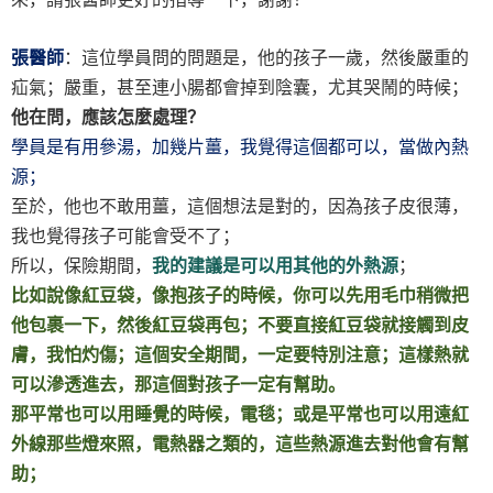
張醫師
：這位學員問的問題是，他的孩子一歲，然後嚴重的
疝氣；嚴重，甚至連小腸都會掉到陰囊，尤其哭鬧的時候；
他在問，應該怎麼處理？
學員是有用參湯，加幾片薑，我覺得這個都可以，當做內熱
源；
至於，他也不敢用薑，這個想法是對的，因為孩子皮很薄，
我也覺得孩子可能會受不了；
所以，保險期間，
我的建議是可以用其他的外熱源
；
比如說像紅豆袋，像抱孩子的時候，你可以先用毛巾稍微把
他包裹一下，然後紅豆袋再包；不要直接紅豆袋就接觸到皮
膚，我怕灼傷；這個安全期間，一定要特別注意；這樣熱就
可以滲透進去，那這個對孩子一定有幫助。
那平常也可以用睡覺的時候，電毯；或是平常也可以用遠紅
外線那些燈來照，電熱器之類的，這些熱源進去對他會有幫
助；