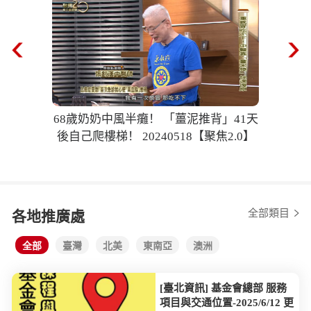
68歲奶奶中風半癱！ 「薑泥推背」41天
後自己爬樓梯！ 20240518【聚焦2.0】
全部類目
各地推廣處
全部
臺灣
北美
東南亞
澳洲
[臺北資訊] 基金會總部 服務
項目與交通位置-2025/6/12 更