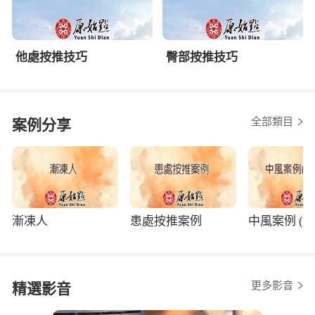
他處按推技巧
臀部按推技巧
全部類目
案例分享
漸凍人
患處按推案例
中風案例 (程
更多影音
精選影音