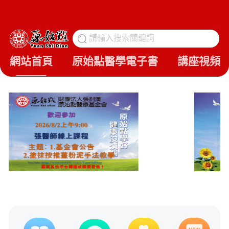
請輸入搜索關鍵詞
搜
網站首頁
原始點醫學電子書
講座視頻