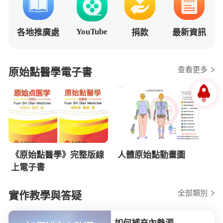
YouTube
各地推廣處
捐款
最新資訊
查看更多
原始點醫學電子書
《原始點醫學》完整版線
人體原始點動畫圖
上電子書
全部類別
實作教學與答疑